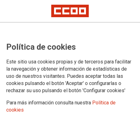
NOTA DE PRENSA
Los sindicatos del
Política de cookies
Ámbito rechazan la
intención de las
Este sitio usa cookies propias y de terceros para facilitar
consejerías de
la navegación y obtener información de estadísticas de
uso de nuestros visitantes. Puedes aceptar todas las
Sanidad de
cookies pulsando el botón 'Aceptar' o configurarlas o
“reiniciar” la
rechazar su uso pulsando el botón 'Configurar cookies'
negociación del
Para más información consulta nuestra
Política de
Estatuto Marco
cookies
Las organizaciones sindicales entienden que las comunidades
autónomas buscan retrasar o impedir la entrada en vigor de medidas
que, aunque mejoran y fortalecen derechos laborales, no responden a
sus intereses porque ponen límites a una discrecionalidad que ha