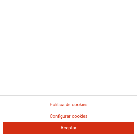
CSCCOO
CCOO y UGT advierten que la reforma
de la Ley de Dependencia debe
apostar por la profesionalización del
sector
Los cuidados no pueden seguir sosteniéndose sobre el trabajo invisible
de las familias y, sobre todo, de las mujeres, mientras se demora la
construcción de un sector profesional estable y de calidad
La financiación del Sistema de Dependencia debe garantizar empleos y servicios
públicos de calidad, reforzando el sistema de cuidados
Política de cookies
Configurar cookies
Aceptar