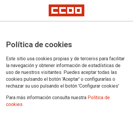
PUBLICACIONES
Política de cookies
Federación de Sanidad
Sindicato y Salud
Este sitio usa cookies propias y de terceros para facilitar
JurídiCCOO, cuadernos sanitarios
la navegación y obtener información de estadísticas de
Movimientos Sociales
uso de nuestros visitantes. Puedes aceptar todas las
Portal de Transparencia
cookies pulsando el botón 'Aceptar' o configurarlas o
Código de conducta
rechazar su uso pulsando el botón 'Configurar cookies'
Documentos Congresuales
Estatutos y Reglamentos
Para más información consulta nuestra
Política de
Afiliación y representación
cookies
Información económica
Convenios de ámbito Estatal
Dependencia
Farmacias