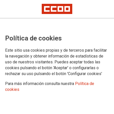
FACEBOOK
Política de cookies
TWITTER
EPSU expresa su
Este sitio usa cookies propias y de terceros para facilitar
la navegación y obtener información de estadísticas de
solidaridad tras el
uso de nuestros visitantes. Puedes aceptar todas las
ataque en el
cookies pulsando el botón 'Aceptar' o configurarlas o
Orgullo de Berlín
rechazar su uso pulsando el botón 'Configurar cookies'
La EPSU manifiesta su más sentido pésame y solidaridad tras el horrible
Para más información consulta nuestra
Política de
ataque perpetrado el sábado 25 de julio en el Christopher Street Day de
cookies
Berlín. Una mujer ha muerto y 29 personas resultaron heridas después de
que un vehículo embistiera a la multitud cerca de las celebraciones del
Orgullo.
La FSS-CCOO