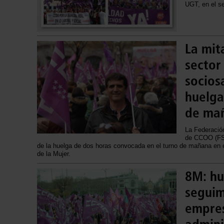
UGT, en el se
La mita
sector
socios
huelga
de ma
La Federació
de CCOO (FS
de la huelga de dos horas convocada en el turno de mañana en el
de la Mujer.
8M: hu
seguim
empres