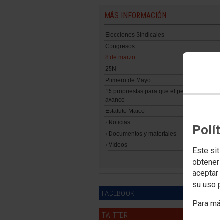
MÁS INFORMACIÓN
Elecciones Sindicales
Congresos
8 de marzo
25N
Primero de Mayo
15 propuestas para que el personal del S
avance
Estatuto Marco
Noticias
Polí
Documentos y materiales
Vídeos
Este sit
obtener
aceptar 
su uso 
FACEBOOK
Para má
TWITTER