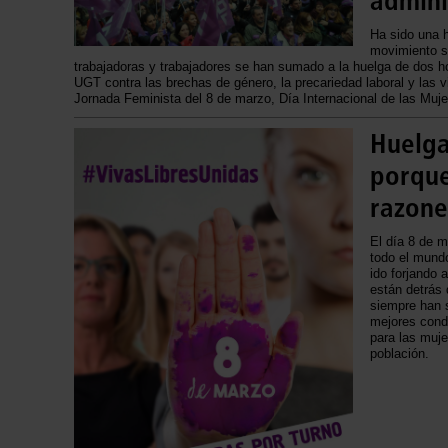
admini
Ha sido una h
movimiento si
trabajadoras y trabajadores se han sumado a la huelga de dos 
UGT contra las brechas de género, la precariedad laboral y las v
Jornada Feminista del 8 de marzo, Día Internacional de las Muje
Huelga
porque
razone
El día 8 de 
todo el mundo
ido forjando a
están detrás
siempre han s
mejores condi
para las muje
población.