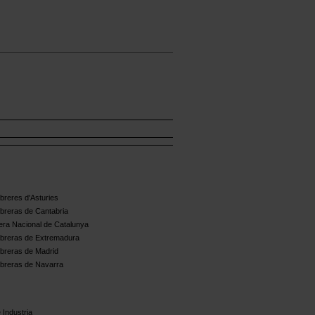
reres d'Asturies
breras de Cantabria
ra Nacional de Catalunya
breras de Extremadura
breras de Madrid
breras de Navarra
 Industria