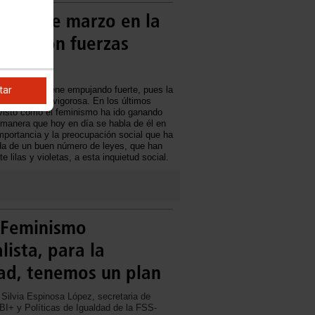
vo 8 de marzo en la
OO, con fuerzas
adas
tar
 de marzo viene empujando fuerte, pues la
minista sigue vigorosa. En los últimos
isto cómo el feminismo ha ido ganando
 manera que hoy en día se habla de él en
importancia y la preocupación social que ha
da de un buen número de leyes, que han
lilas y violetas, a esta inquietud social.
 Feminismo
lista, para la
ad, tenemos un plan
 Silvia Espinosa López, secretaria de
BI+ y Políticas de Igualdad de la FSS-