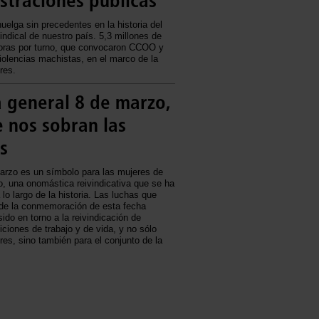
straciones públicas
uelga sin precedentes en la historia del
ndical de nuestro país. 5,3 millones de
horas por turno, que convocaron CCOO y
iolencias machistas, en el marco de la
res.
 general 8 de marzo,
 nos sobran las
s
marzo es un símbolo para las mujeres de
, una onomástica reivindicativa que se ha
 lo largo de la historia. Las luchas que
 de la conmemoración de esta fecha
ido en torno a la reivindicación de
ciones de trabajo y de vida, y no sólo
res, sino también para el conjunto de la