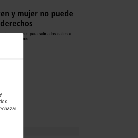
ven y mujer no puede
 derechos
sobran razones para salir a las calles a
uestros derechos.
 y
edes
rechazar