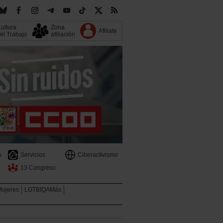
ultura
Zona
Afiliate
el Trabajo
afiliación
s
Servicios
Ciberactivismo
13 Congreso
Mujeres
LGTBIQAMás