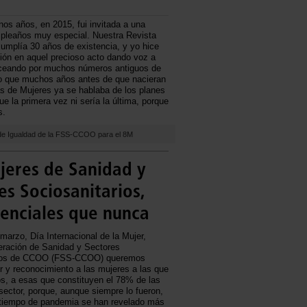
os años, en 2015, fui invitada a una
mpleaños muy especial. Nuestra Revista
umplía 30 años de existencia, y yo hice
ión en aquel precioso acto dando voz a
buceando por muchos números antiguos de
lo que muchos años antes de que nacieran
as de Mujeres ya se hablaba de los planes
ue la primera vez ni sería la última, porque
s.
s de Igualdad de la FSS-CCOO para el 8M
jeres de Sanidad y
es Sociosanitarios,
enciales que nunca
marzo, Día Internacional de la Mujer,
eración de Sanidad y Sectores
rios de CCOO (FSS-CCOO) queremos
r y reconocimiento a las mujeres a las que
s, a esas que constituyen el 78% de las
l sector, porque, aunque siempre lo fueron,
 tiempo de pandemia se han revelado más