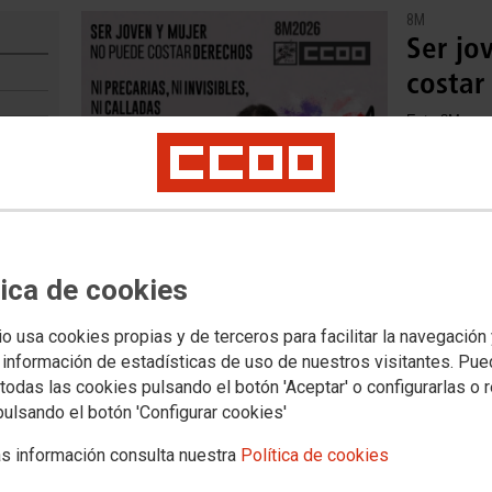
8M
Ser jo
costar
Este 8M, nos 
reivindicar n
NS
tica de cookies
io usa cookies propias y de terceros para facilitar la navegación
 información de estadísticas de uso de nuestros visitantes. Pu
todas las cookies pulsando el botón 'Aceptar' o configurarlas o 
pulsando el botón 'Configurar cookies'
s información consulta nuestra
Política de cookies
8M2026: El poder de las mujeres