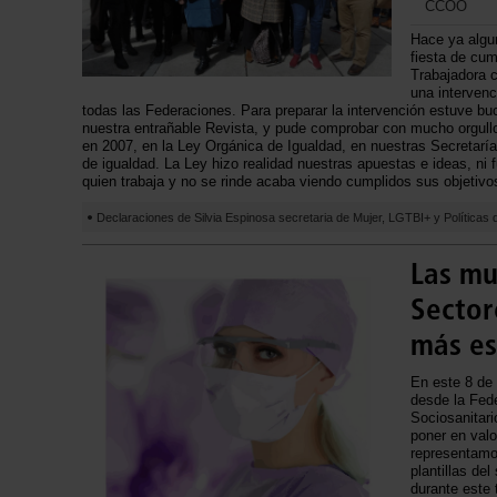
CCOO
Hace ya algun
fiesta de cu
Trabajadora c
una intervenc
todas las Federaciones. Para preparar la intervención estuve 
nuestra entrañable Revista, y pude comprobar con mucho orgul
en 2007, en la Ley Orgánica de Igualdad, en nuestras Secretarí
de igualdad. La Ley hizo realidad nuestras apuestas e ideas, ni f
quien trabaja y no se rinde acaba viendo cumplidos sus objetivo
Declaraciones de Silvia Espinosa secretaria de Mujer, LGTBI+ y Política
Las mu
Sector
más es
En este 8 de 
desde la Fed
Sociosanita
poner en valo
representamo
plantillas de
durante este