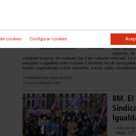
Un nue
No ha sido posible cargar el vídeo
FSS-CC
renov
 de cookies
Configurar cookies
Acep
Este nuevo 8
cuarta ola fe
años hemos v
espacios, de
cualquier esquina, en cualquier bar o en cualquier mercado. La 
adquirido la igualdad entre mujeres y hombres ha ido acompaña
venido respondiendo a este momento, a esas calles rotundamente 
Manifiesto 8 de marzo de 2023
Gaceta Sindical nº 499
8M. El
Sindica
Iguald
Artículo de
Mujer, LGT