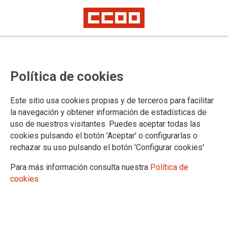
NOTA DE PRENSA
Los sindicatos del
Política de cookies
Ámbito rechazan la
intención de las
Este sitio usa cookies propias y de terceros para facilitar
consejerías de
la navegación y obtener información de estadísticas de
uso de nuestros visitantes. Puedes aceptar todas las
Sanidad de
cookies pulsando el botón 'Aceptar' o configurarlas o
“reiniciar” la
rechazar su uso pulsando el botón 'Configurar cookies'
negociación del
Para más información consulta nuestra
Política de
Estatuto Marco
cookies
Las organizaciones sindicales entienden que las comunidades
autónomas buscan retrasar o impedir la entrada en vigor de medidas
que, aunque mejoran y fortalecen derechos laborales, no responden a
sus intereses porque ponen límites a una discrecionalidad que ha