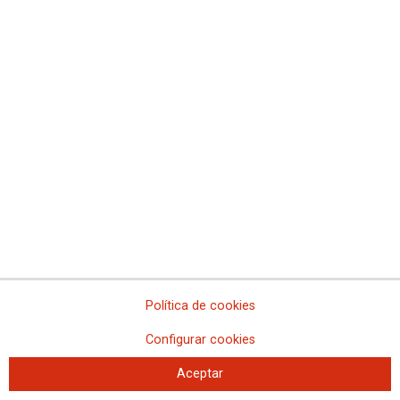
La FSS-CCOO valora la oferta de
plazas de Formación Sanitaria
Especializada para 2027
Se convocarán 12.850 plazas, con un incremento de 484 plazas respecto a
la convocatoria anterior.
Política de cookies
Configurar cookies
Aceptar