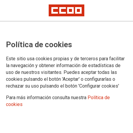
MÁS INFORMACIÓN
Política de cookies
Elecciones Sindicales
Congresos
Este sitio usa cookies propias y de terceros para facilitar
8 de marzo
la navegación y obtener información de estadísticas de
25N
uso de nuestros visitantes. Puedes aceptar todas las
Primero de Mayo
cookies pulsando el botón 'Aceptar' o configurarlas o
15 propuestas para que el personal del SNS avance
rechazar su uso pulsando el botón 'Configurar cookies'
Estatuto Marco
Noticias
Para más información consulta nuestra
Política de
Documentos y materiales
cookies
Vídeos