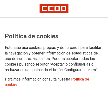
MADRID
CCOO alerta de falta de personal
Política de cookies
ante la llegada de viajeros en
vigilancia sanitaria al hospital
Este sitio usa cookies propias y de terceros para facilitar
la navegación y obtener información de estadísticas de
Gómez Ulla
uso de nuestros visitantes. Puedes aceptar todas las
cookies pulsando el botón 'Aceptar' o configurarlas o
rechazar su uso pulsando el botón 'Configurar cookies'
11/05/2026.
Para más información consulta nuestra
Política de
cookies