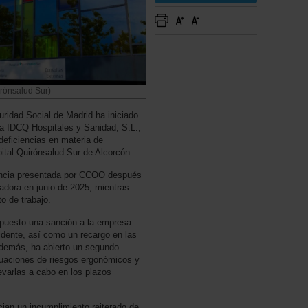
irónsalud Sur)
uridad Social de Madrid ha iniciado
a IDCQ Hospitales y Sanidad, S.L.,
deficiencias en materia de
ital Quirónsalud Sur de Alcorcón.
nuncia presentada por CCOO después
jadora en junio de 2025, mientras
o de trabajo.
ropuesto una sanción a la empresa
idente, así como un recargo en las
Además, ha abierto un segundo
luaciones de riesgos ergonómicos y
evarlas a cabo en los plazos
an un incumplimiento reiterado de