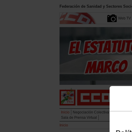
Federación de Sanidad y Sectores Soci
Web TV
Inicio
Negociación Colectiva
Campañas
Sala de Prensa Virtual
Inicio