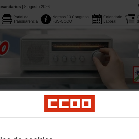
osanitarios
| 8 agosto 2026.
Portal de
Normas 13 Congreso
Calendario
C
Transparencia
FSS-CCOO
Laboral
d
Conoce CCOO
Publicacione
Multimedia
Buscador
Área Pública
Empleo
Profesionales
Salud Laboral
Formación
Juventud