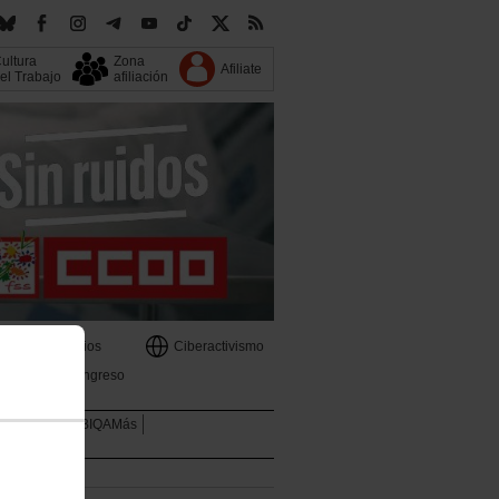
ultura
Zona
Afiliate
el Trabajo
afiliación
s
Servicios
Ciberactivismo
13 Congreso
Mujeres
LGTBIQAMás