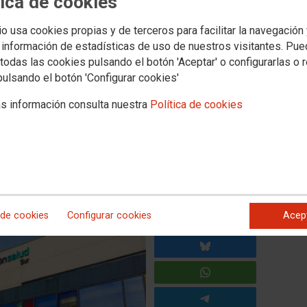
tica de cookies
FACEB
 CCOO, la Inspección de
io usa cookies propias y de terceros para facilitar la navegación
 información de estadísticas de uso de nuestros visitantes. Pu
TWITTE
ancionar al Grupo Quirón por
todas las cookies pulsando el botón 'Aceptar' o configurarlas o 
pulsando el botón 'Configurar cookies'
 plantilla
s información consulta nuestra
Política de cookies
Madrid ha iniciado un nuevo procedimiento sancionador contra el
ras una denuncia de CCOO por incumplimientos en materia de
 de cookies
Configurar cookies
Acep