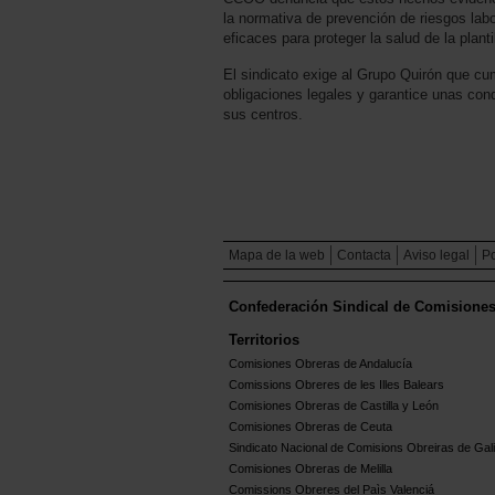
la normativa de prevención de riesgos lab
eficaces para proteger la salud de la plantil
El sindicato exige al Grupo Quirón que c
obligaciones legales y garantice unas con
sus centros.
Mapa de la web
Contacta
Aviso legal
Po
Confederación Sindical de Comisione
Territorios
Comisiones Obreras de Andalucía
Comissions Obreres de les Illes Balears
Comisiones Obreras de Castilla y León
Comisiones Obreras de Ceuta
Sindicato Nacional de Comisions Obreiras de Gali
Comisiones Obreras de Melilla
Comissions Obreres del Paìs Valenciá