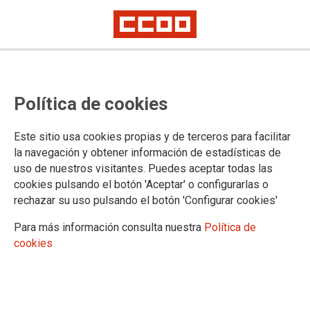
ARAGÓN
La FSS-CCOO denuncia la
Política de cookies
precariedad en la dependencia en
Aragón y exige mejorar salarios y
Este sitio usa cookies propias y de terceros para facilitar
la navegación y obtener información de estadísticas de
condiciones en el nuevo convenio
uso de nuestros visitantes. Puedes aceptar todas las
cookies pulsando el botón 'Aceptar' o configurarlas o
estatal
rechazar su uso pulsando el botón 'Configurar cookies'
Para más información consulta nuestra
Política de
La Federación de Sanidad y Sectores Sociosanitarios de
cookies
CCOO Aragón ha analizado la situación actual del sector de
la dependencia en Aragón y el estado de la negociación
colectiva del IX Convenio de Dependencia de ámbito estatal,
poniendo el foco en la necesidad de mejorar las condiciones
laborales de las trabajadoras del sector y mejorar un servicio