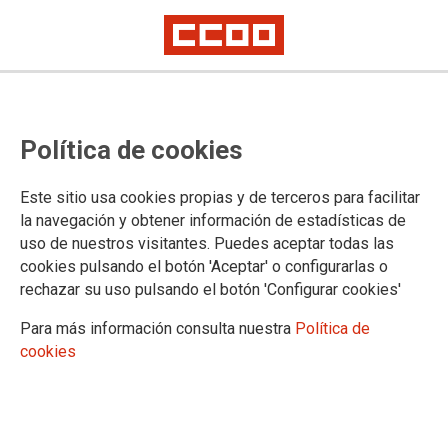
CCOO propone subir el salario de
Política de cookies
todas las categorías de la sanidad
pública del País Valencià hasta
Este sitio usa cookies propias y de terceros para facilitar
alcanzar la media de las tres
la navegación y obtener información de estadísticas de
uso de nuestros visitantes. Puedes aceptar todas las
comunidades autónomas mejor
cookies pulsando el botón 'Aceptar' o configurarlas o
retribuidas del Estado
rechazar su uso pulsando el botón 'Configurar cookies'
Para más información consulta nuestra
Política de
cookies
22/05/2026.