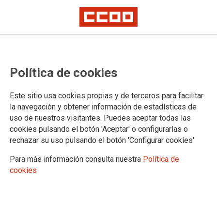
PUBLICACIONES
Política de cookies
Federación de Sanidad
Sindicato y Salud
Este sitio usa cookies propias y de terceros para facilitar
JurídiCCOO, cuadernos sanitarios
la navegación y obtener información de estadísticas de
Formación y Empleo
uso de nuestros visitantes. Puedes aceptar todas las
Estudios de Formación de la FSSCCOO
cookies pulsando el botón 'Aceptar' o configurarlas o
Acuerdos en materia de empleo
rechazar su uso pulsando el botón 'Configurar cookies'
Estudios de Empleo de la FSSCCOO
Guías sobre empleo
Para más información consulta nuestra
Política de
Guías para estudiantes
cookies
Mujeres y LGTBIQ
Violencia de género
Conciliación y corresponsabilidad
Igualdad