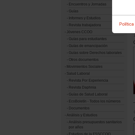
Encuentros y Jornadas
Guías
Informes y Estudios
Política
Revista trabajadora
Jóvenes CCOO
Guías para estudiantes
Guías de emancipación
Guías sobre Derechos laborales
Otros documentos
Movimientos Sociales
Salud Laboral
Revista Por Experiencia
Revista Daphnia
Guías de Salud Laboral
EcoBoletín - Todos los números
Documentos
Análisis y Estudios
Análisis presupuestos sanitarios
por años
Estudios de la FSSCCOO