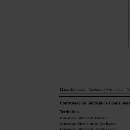
Mapa de la web
Contacta
Aviso legal
Po
Confederación Sindical de Comisione
Territorios
Comisiones Obreras de Andalucía
Comissions Obreres de les Illes Balears
Comisiones Obreras de Castilla y León