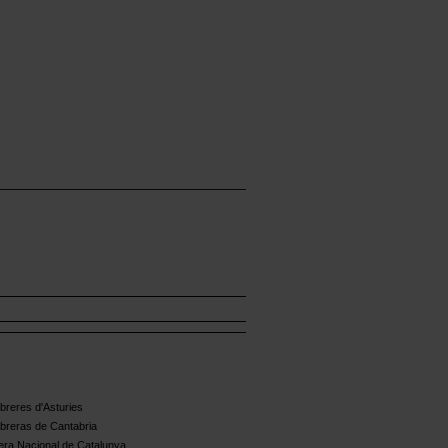
reres d'Asturies
breras de Cantabria
ra Nacional de Catalunya