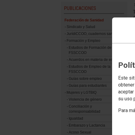
PUBLICACIONES
Federación de Sanidad
Sindicato y Salud
JurídiCCOO, cuadernos sanitarios
Formación y Empleo
Estudios de Formación de la
FSSCCOO
Acuerdos en materia de empleo
Polí
Estudios de Empleo de la
FSSCCOO
Este sit
Guías sobre empleo
obtener
Guías para estudiantes
aceptar 
Mujeres y LGTBIQ
su uso 
Violencia de género
Conciliación y
Para má
corresponsabilidad
Igualdad
Embarazo y Lactancia
Acoso Sexual