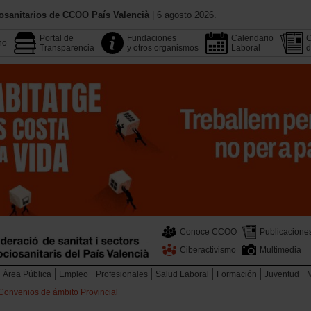
osanitarios de CCOO País Valencià
| 6 agosto 2026.
Portal de
Fundaciones
Calendario
C
no
Transparencia
y otros organismos
Laboral
d
Conoce CCOO
Publicacione
Ciberactivismo
Multimedia
Área Pública
Empleo
Profesionales
Salud Laboral
Formación
Juventud
Convenios de ámbito Provincial