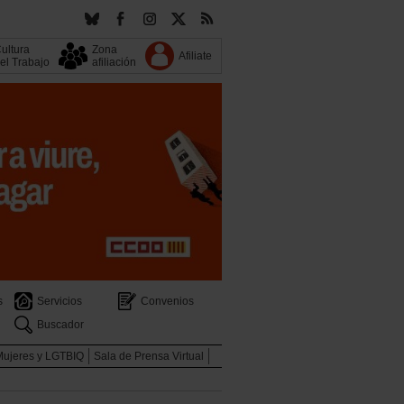
ultura
Zona
Afiliate
el Trabajo
afiliación
s
Servicios
Convenios
Buscador
Mujeres y LGTBIQ
Sala de Prensa Virtual