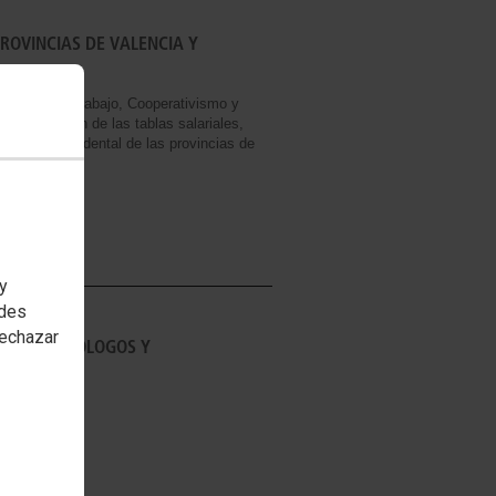
ROVINCIAS DE VALENCIA Y
eneral de Trabajo, Cooperativismo y
la publicación de las tablas salariales,
s de prótesis dental de las provincias de
 y
edes
rechazar
O DE ODONTÓLOGOS Y