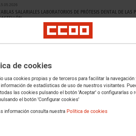
15.05.2026
TABLAS SALARIALES LABORATORIOS DE PRÓTESIS DENTAL DE LAS P
CASTELLÓN.
RESOLUCIÓN de 8 de mayo de 2026, de la Dirección G
Seguridad Laboral, por la que se disponen el registro y 
para el año 2026, del convenio colectivo de laboratorio
Valencia y Castellón.
Ver documento
tica de cookies
io usa cookies propias y de terceros para facilitar la navegación
 información de estadísticas de uso de nuestros visitantes. Pu
30.04.2026
todas las cookies pulsando el botón 'Aceptar' o configurarlas o 
TABLAS SALARIALES PARA EL AÑO 2026 DEL CONVENIO COLECTIV
pulsando el botón 'Configurar cookies'
ESTOMATÓLOGOS DE LA PROVINCIA DE VALENCIA.
s información consulta nuestra
Política de cookies
Publicado BOP Valencia el 17/03/26
Ver documento