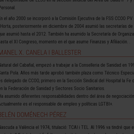
Personal.
En el año 2000 se incorporó a la Comisión Ejecutiva de la FSS CCOO P
l'Horta, posteriormente en diciembre de 2004 asumió las secretarías de
que asumió hasta el 2012. También ha asumido la Secretaría de Organizaci
hasta el XI Congreso, momento en el que asume Finanzas y Afiliación. .
MANEL X. CANELA I BALLESTER
Natural del Cabañal, empezó a trabajar a la Conselleria de Sanidad en 19
Santa Pola. Años más tarde aprobó también plaza como Técnico Especia
es delegado de CCOO, primero en la Sección Sindical del Hospital la Fe
en la Federación de Sanidad y Sectores Socio Sanitarios.
Ha asumido diferentes responsabilidades dentro del área de negociación 
Actualmente es el responsable de empleo y políticas LGTBI+.
BELÉN DOMÉNECH PÉREZ
Nascuda a València el 1974, titulació: TCAI i TEL. Al 1996 va tindré que 