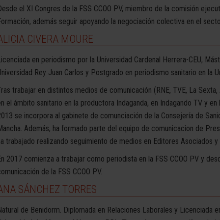
Desde el XI Congres de la FSS CCOO PV, miembro de la comisión ejecut
Formación, además seguir apoyando la negociación colectiva en el sector
ALICIA CIVERA MOURE
Licenciada en periodismo por la Universidad Cardenal Herrera-CEU, Mást
Universidad Rey Juan Carlos y Postgrado en periodismo sanitario en la 
Tras trabajar en distintos medios de comunicación (RNE, TVE, La Sexta,
en el ámbito sanitario en la productora Indaganda, en Indagando TV y en
2013 se incorpora al gabinete de comunciación de la Consejería de Sanid
Mancha. Además, ha formado parte del equipo de comunicacion de Presid
ha trabajado realizando seguimiento de medios en Editores Asociados y
En 2017 comienza a trabajar como periodista en la FSS CCOO PV y desd
comunicación de la FSS CCOO PV.
ANA SÁNCHEZ TORRES
Natural de Benidorm. Diplomada en Relaciones Laborales y Licenciada en