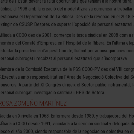
arts de l' Estat davant fa falta oportunitats que teníem a la nostra terra.
pública, al 1998 amb la creació del model Alzira va començar a treballa
gestionava el Departament de La Ribera. Des de la reversió en el 2018 es
extingir de CSUSP. Després de superar l´oposició és personal estatutari a
Afiliada a CCOO des de 2001, comença la tasca sindical en 2008 com a re
membre del Comitè d'Empresa en l´Hospital de la Ribera. En l'última etap
ostentar la presidència d'aquest Comitè, lluitant per aconseguir unes cond
personal subrrogat i recolzat al personal estatutari que s´incorporava.
Membre de la Comissió Executiva de la FSS CCOO-PV des del VIII congrés
C.Executiva amb responsabilitat en l´Area de Negociació Colectiva del Se
onsorcis. A partir del XI Congrés dirigeix el Sector públic instrumental, la
personal subrogat, investigació sanitària i HPS de Bétera.
ROSA ZOMEÑO MARTÍNEZ
Nacida en Xirivella en 1968. Enfermera desde 1989, y trabajadora del Ho
Afiliada a CCOO desde 1991, vinculada a la sección sindical y delegad
desde el año 2000, siendo responsable de la negociación colectiva en d