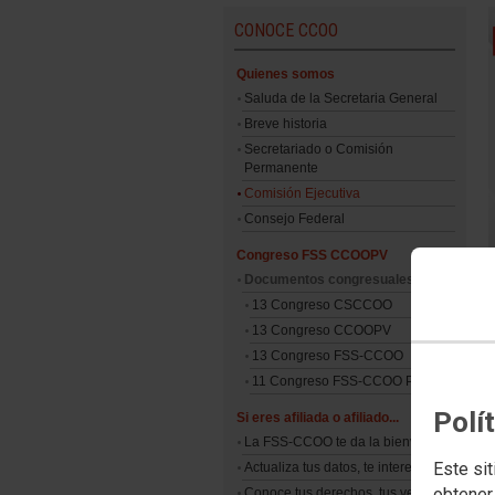
CONOCE CCOO
Quienes somos
Saluda de la Secretaria General
Breve historia
Secretariado o Comisión
Permanente
Comisión Ejecutiva
Consejo Federal
Congreso FSS CCOOPV
Documentos congresuales
13 Congreso CSCCOO
13 Congreso CCOOPV
13 Congreso FSS-CCOO
11 Congreso FSS-CCOO PV
Polí
Si eres afiliada o afiliado...
La FSS-CCOO te da la bienvenida
Este sit
Actualiza tus datos, te interesa
obtener
Conoce tus derechos, tus ventajas