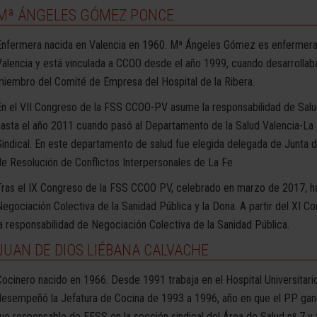
Mª ÁNGELES GÓMEZ PONCE
Enfermera nacida en Valencia en 1960. Mª Ángeles Gómez es enfermera 
Valencia y está vinculada a CCOO desde el año 1999, cuando desarrollab
miembro del Comité de Empresa del Hospital de la Ribera.
En el VII Congreso de la FSS CCOO-PV asume la responsabilidad de Salu
hasta el año 2011 cuando pasó al Departamento de la Salud Valencia-L
Sindical. En este departamento de salud fue elegida delegada de Junta 
de Resolución de Conflictos Interpersonales de La Fe
Tras el IX Congreso de la FSS CCOO PV, celebrado en marzo de 2017, ha
Negociación Colectiva de la Sanidad Pública y la Dona. A partir del XI C
la responsabilidad de Negociación Colectiva de la Sanidad Pública.
JUAN DE DIOS LIÉBANA CALVACHE
Cocinero nacido en 1966. Desde 1991 trabaja en el Hospital Universitario
desempeñó la Jefatura de Cocina de 1993 a 1996, año en que el PP gan
fue responsable de EESS en la sección sindical del Área de Salud nº 7 y