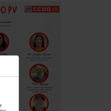
 y
edes