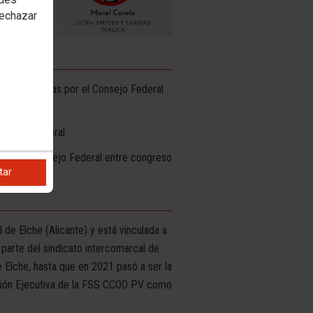
rechazar
rices adoptadas por el Consejo Federal
ngreso Federal.
ión y al Consejo Federal entre congreso
tar
de Elche (Alicante) y está vinculada a
arte del sindicato intercomarcal de
Elche, hasta que en 2021 pasó a ser la
sión Ejecutiva de la FSS CCOO PV como