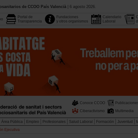
osanitarios de CCOO País Valencià
| 6 agosto 2026.
Portal de
Fundaciones
Calendario
C
no
Transparencia
y otros organismos
Laboral
d
Conoce CCOO
Publicacione
Ciberactivismo
Multimedia
Área Pública
Empleo
Profesionales
Salud Laboral
Formación
Juventud
n Ejecutiva