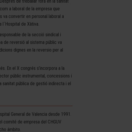
 Desprès de treballar fora en la sanitat
r com a laboral de la empresa que
 va convertir en personal laboral a
 l´Hospital de Xàtiva.
sponsable de la secció sindical i
a de reversió al sistema públic va
icions dignes en la reversio per al
. En el X congrés s’incorpora a la
ctor públic instrumental, concessions i
 sanitat pública de gestió indirecta i el
spital General de Valencia desde 1991.
a del comité de empresa del CHGUV
icho ámbito.