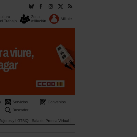
ultura
Zona
Afiliate
el Trabajo
afiliación
s
Servicios
Convenios
Buscador
Mujeres y LGTBIQ
Sala de Prensa Virtual