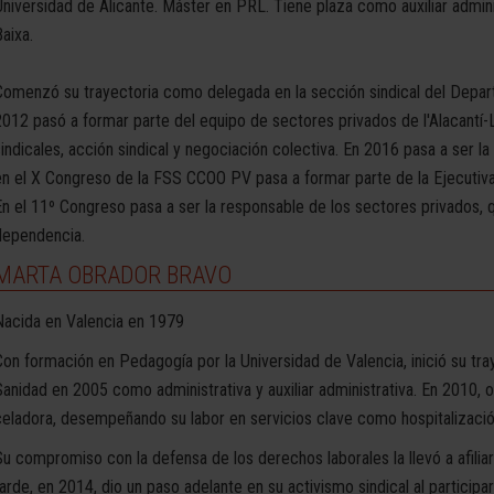
Universidad de Alicante. Máster en PRL. Tiene plaza como auxiliar admin
aixa.
Comenzó su trayectoria como delegada en la sección sindical del Depar
2012 pasó a formar parte del equipo de sectores privados de l'Alacantí-
sindicales, acción sindical y negociación colectiva. En 2016 pasa a ser l
en el X Congreso de la FSS CCOO PV pasa a formar parte de la Ejecutiv
En el 11º Congreso pasa a ser la responsable de los sectores privados, qu
dependencia.
MARTA OBRADOR BRAVO
Nacida en Valencia en 1979
Con formación en Pedagogía por la Universidad de Valencia, inició su tray
Sanidad en 2005 como administrativa y auxiliar administrativa. En 2010, o
celadora, desempeñando su labor en servicios clave como hospitalizació
Su compromiso con la defensa de los derechos laborales la llevó a afil
tarde, en 2014, dio un paso adelante en su activismo sindical al participa