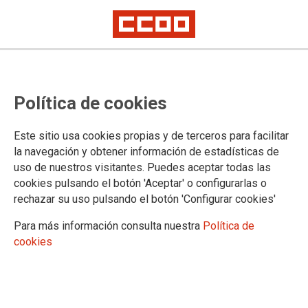
PUBLICACIONES
Política de cookies
Federación de Sanidad
Sindicato y Salud
Este sitio usa cookies propias y de terceros para facilitar
JurídiCCOO, cuadernos sanitarios
la navegación y obtener información de estadísticas de
Formación y Empleo
uso de nuestros visitantes. Puedes aceptar todas las
Estudios de Formación de la FSSCCOO
cookies pulsando el botón 'Aceptar' o configurarlas o
Acuerdos en materia de empleo
rechazar su uso pulsando el botón 'Configurar cookies'
Estudios de Empleo de la FSSCCOO
Guías sobre empleo
Para más información consulta nuestra
Política de
Guías para estudiantes
cookies
Mujeres y LGTBIQ
Violencia de género
Conciliación y corresponsabilidad
Igualdad