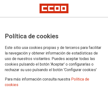
PUBLICACIONES
Política de cookies
Federación de Sanidad
Sindicato y Salud
Este sitio usa cookies propias y de terceros para facilitar
JurídiCCOO, cuadernos sanitarios
la navegación y obtener información de estadísticas de
Formación y Empleo
uso de nuestros visitantes. Puedes aceptar todas las
Estudios de Formación de la FSSCCOO
cookies pulsando el botón 'Aceptar' o configurarlas o
Acuerdos en materia de empleo
rechazar su uso pulsando el botón 'Configurar cookies'
Estudios de Empleo de la FSSCCOO
Guías sobre empleo
Para más información consulta nuestra
Política de
Guías para estudiantes
cookies
Mujeres y LGTBIQ
Violencia de género
Conciliación y corresponsabilidad
Igualdad