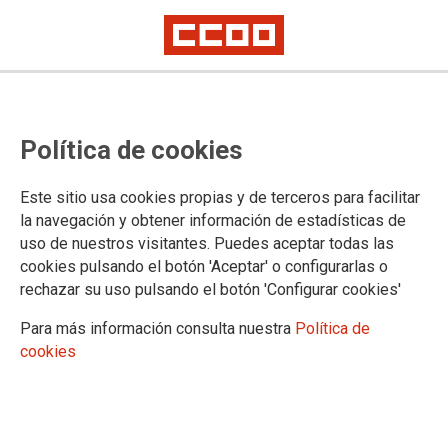
La FSS-CCOO solicita a la Ministra
Política de cookies
de Sanidad el desarrollo de las
especialidades de Enfermería y
Este sitio usa cookies propias y de terceros para facilitar
propone la adaptación de la
la navegación y obtener información de estadísticas de
uso de nuestros visitantes. Puedes aceptar todas las
especialidad de cuidados médico-
cookies pulsando el botón 'Aceptar' o configurarlas o
quirúrgicos
rechazar su uso pulsando el botón 'Configurar cookies'
Para más información consulta nuestra
Política de
cookies
10/06/2026.