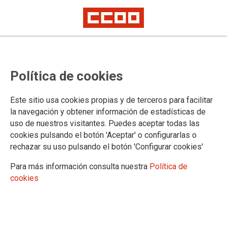
Negociación del XXVI Convenio
Política de cookies
Colectivo Estatal de Oficinas de
Farmacia. Segunda reunión de
Este sitio usa cookies propias y de terceros para facilitar
mediación en el SIMA
la navegación y obtener información de estadísticas de
uso de nuestros visitantes. Puedes aceptar todas las
cookies pulsando el botón 'Aceptar' o configurarlas o
Sin acuerdo en la negociación del XXVI Convenio Colectivo
rechazar su uso pulsando el botón 'Configurar cookies'
Estatal de Oficinas de Farmacia
Para más información consulta nuestra
Política de
30/06/2026.
cookies