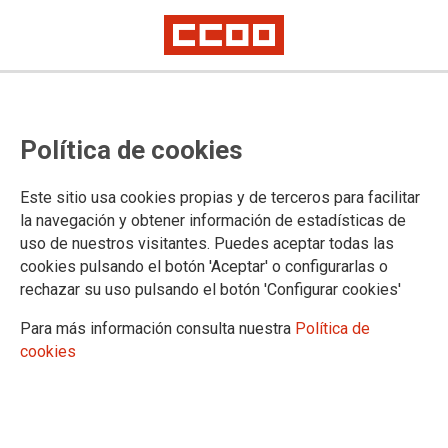
NOTA DE PRENSA
Más de dos mil personas se
Política de cookies
concentran para exigir la
implantación de la reclasificación
Este sitio usa cookies propias y de terceros para facilitar
la navegación y obtener información de estadísticas de
profesional del colectivo Técnico
uso de nuestros visitantes. Puedes aceptar todas las
cookies pulsando el botón 'Aceptar' o configurarlas o
Sanitario del SNS
rechazar su uso pulsando el botón 'Configurar cookies'
Para más información consulta nuestra
Política de
21/05/2026.
cookies