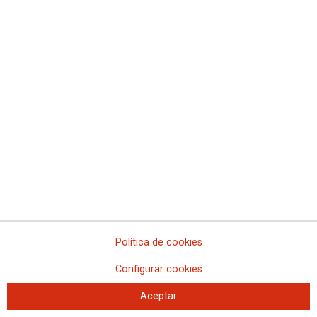
La FSS-CCOO valora la oferta de
plazas de Formación Sanitaria
Especializada para 2027
Se convocarán 12.850 plazas, con un incremento de 484 plazas respecto a
la convocatoria anterior.
Política de cookies
Configurar cookies
Aceptar