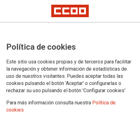
NOTA DE PRENSA
Los sindicatos del
Política de cookies
Ámbito rechazan la
intención de las
Este sitio usa cookies propias y de terceros para facilitar
consejerías de
la navegación y obtener información de estadísticas de
uso de nuestros visitantes. Puedes aceptar todas las
Sanidad de
cookies pulsando el botón 'Aceptar' o configurarlas o
“reiniciar” la
rechazar su uso pulsando el botón 'Configurar cookies'
negociación del
Para más información consulta nuestra
Política de
Estatuto Marco
cookies
Las organizaciones sindicales entienden que las comunidades
autónomas buscan retrasar o impedir la entrada en vigor de medidas
que, aunque mejoran y fortalecen derechos laborales, no responden a
sus intereses porque ponen límites a una discrecionalidad que ha