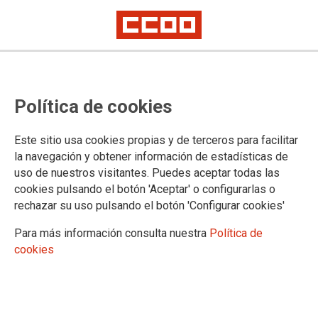
Política de cookies
Este sitio usa cookies propias y de terceros para facilitar
CSCCOO
la navegación y obtener información de estadísticas de
Miles de personas
uso de nuestros visitantes. Puedes aceptar todas las
reivindican en
cookies pulsando el botón 'Aceptar' o configurarlas o
cerca de 100
rechazar su uso pulsando el botón 'Configurar cookies'
manifestaciones la
Para más información consulta nuestra
Política de
cookies
paz, salarios dignos y el derecho a la
vivienda este Primero de mayo
El rechazo a la guerra y la exigencia de mejores salarios y vivienda
centran las reclamaciones: “Este país no puede asumir que gente que