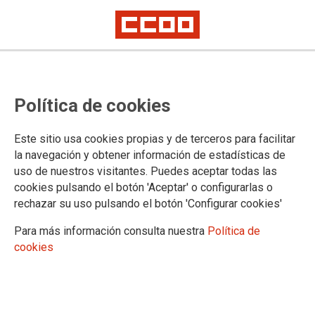
NOTA DE PRENSA
Los sindicatos del
Política de cookies
Ámbito rechazan la
intención de las
Este sitio usa cookies propias y de terceros para facilitar
consejerías de
la navegación y obtener información de estadísticas de
uso de nuestros visitantes. Puedes aceptar todas las
Sanidad de
cookies pulsando el botón 'Aceptar' o configurarlas o
“reiniciar” la
rechazar su uso pulsando el botón 'Configurar cookies'
negociación del
Para más información consulta nuestra
Política de
Estatuto Marco
cookies
Las organizaciones sindicales entienden que las comunidades
autónomas buscan retrasar o impedir la entrada en vigor de medidas
que, aunque mejoran y fortalecen derechos laborales, no responden a
sus intereses porque ponen límites a una discrecionalidad que ha