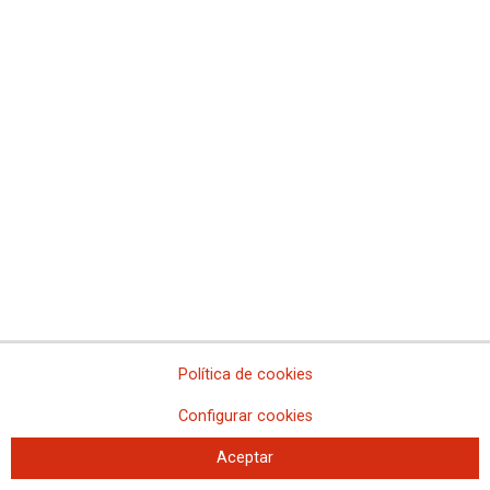
La FSS-CCOO valora la oferta de
plazas de Formación Sanitaria
Especializada para 2027
Se convocarán 12.850 plazas, con un incremento de 484 plazas respecto a
la convocatoria anterior.
Política de cookies
Configurar cookies
Aceptar