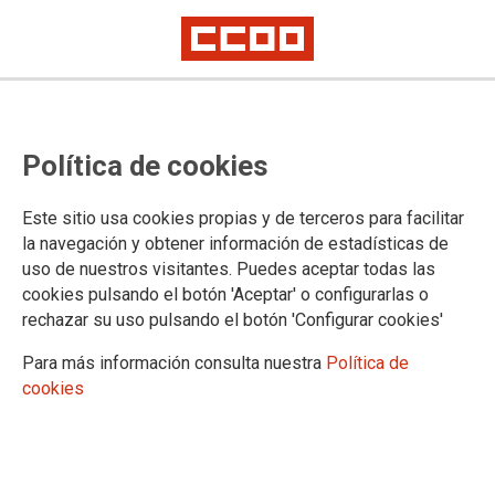
Política de cookies
Este sitio usa cookies propias y de terceros para facilitar
PUBLICACIONES
la navegación y obtener información de estadísticas de
uso de nuestros visitantes. Puedes aceptar todas las
Federación de Sanidad de Castilla y León
cookies pulsando el botón 'Aceptar' o configurarlas o
Sindicato y Salud de Castilla y León
rechazar su uso pulsando el botón 'Configurar cookies'
Informa
Guías Prácticas
Para más información consulta nuestra
Política de
Guías - Pactos
cookies
Convenios
Legislación y Sentencias
Normativa de ámbito Internacional
Normativa de ámbito Estatal