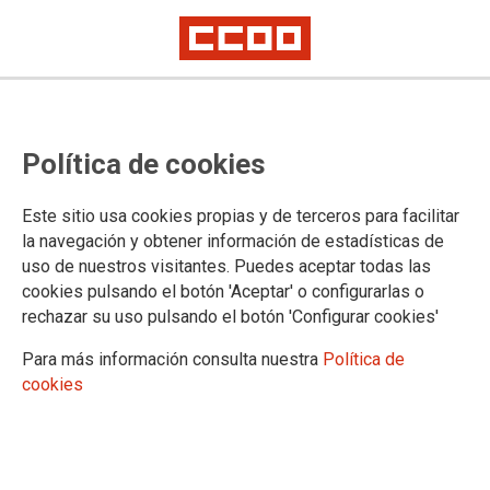
Política de cookies
Este sitio usa cookies propias y de terceros para facilitar
PUBLICACIONES
la navegación y obtener información de estadísticas de
uso de nuestros visitantes. Puedes aceptar todas las
Federación de Sanidad de Castilla y León
cookies pulsando el botón 'Aceptar' o configurarlas o
Sindicato y Salud de Castilla y León
rechazar su uso pulsando el botón 'Configurar cookies'
Informa
Guías Prácticas
Para más información consulta nuestra
Política de
Guías - Pactos
cookies
Convenios
Legislación y Sentencias
Normativa de ámbito Internacional
Normativa de ámbito Estatal