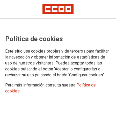
Política de cookies
Este sitio usa cookies propias y de terceros para facilitar
PUBLICACIONES
la navegación y obtener información de estadísticas de
uso de nuestros visitantes. Puedes aceptar todas las
Federación de Sanidad de Castilla y León
cookies pulsando el botón 'Aceptar' o configurarlas o
Sindicato y Salud de Castilla y León
rechazar su uso pulsando el botón 'Configurar cookies'
Informa
Guías Prácticas
Para más información consulta nuestra
Política de
Guías - Pactos
cookies
Convenios
Legislación y Sentencias
Normativa de ámbito Internacional
Normativa de ámbito Estatal