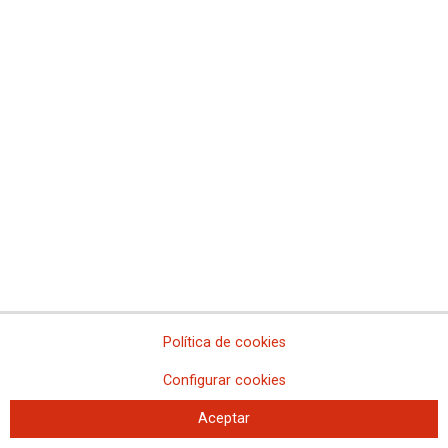
La FSS-CCOO valora la oferta de
plazas de Formación Sanitaria
Especializada para 2027
Se convocarán 12.850 plazas, con un incremento de 484 plazas respecto a
la convocatoria anterior.
Política de cookies
Configurar cookies
Aceptar