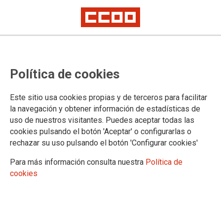
NOTA DE PRENSA
Los sindicatos del
Política de cookies
Ámbito rechazan la
intención de las
Este sitio usa cookies propias y de terceros para facilitar
consejerías de
la navegación y obtener información de estadísticas de
uso de nuestros visitantes. Puedes aceptar todas las
Sanidad de
cookies pulsando el botón 'Aceptar' o configurarlas o
“reiniciar” la
rechazar su uso pulsando el botón 'Configurar cookies'
negociación del
Para más información consulta nuestra
Política de
Estatuto Marco
cookies
Las organizaciones sindicales entienden que las comunidades
autónomas buscan retrasar o impedir la entrada en vigor de medidas
que, aunque mejoran y fortalecen derechos laborales, no responden a
sus intereses porque ponen límites a una discrecionalidad que ha