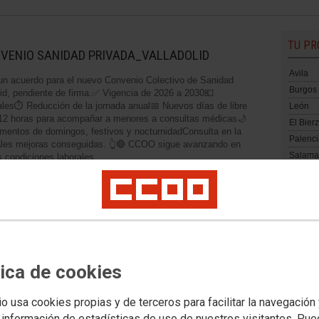
TU PR
VENIO SANIDAD PRIVADA_VALLADOLID
Avila
n acuerdo para el nuevo Convenio Colectivo de Sanidad
Burgos
lid, pendiente de firma.✅ Vigencia de 2026 a 2030💶
ales⏱️ Reducción de la jornada anual📅 Nuevos días de libre
León
 12 horas para acompañar a menores a consultas médicas🌙
El Bier
entos de domingos, festivos y nocturnidadConsulta en la
Palenci
pales mejoras conseguidas. 👆🔴 CCOO sigue avanzando en
Salama
 condiciones laborales.
Segovi
Soria
Vallado
Vallado
PUBLICADO EL NUEVO CONVENIO COLECTIVO DE CLÍNICAS
Zamora
DENTALES DE VALLADOLID
Publicado el nuevo
tica de cookies
Convenio Colectivo de
io usa cookies propias y de terceros para facilitar la navegación
Clínicas Dentales de
FACEB
 información de estadísticas de uso de nuestros visitantes. Pu