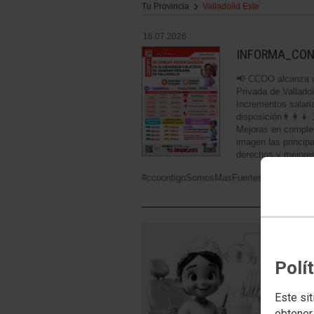
Tu Provincia
Valladolid Este
16.07.2026
INFORMA_CON
📢 CCOO alcanza u
Privada de Vallado
Incrementos salari
disposición👨‍👩‍
Mejoras en complem
imagen las princi
derechos y mejores
#ccoontigoSomosMasFuertes
Polí
Este sit
obtener