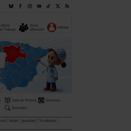
ultura
Zona
Afiliate
el Trabajo
afiliación
s
Sala de Prensa
Servicios
Buscador
ional
Mujer
Igualdad
Te interesa