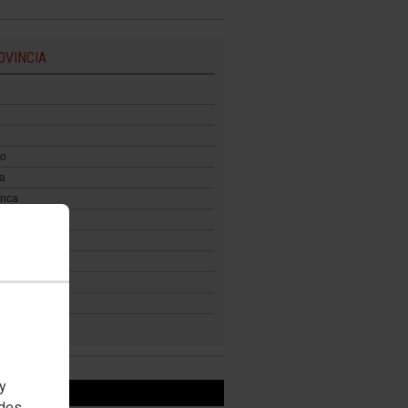
OVINCIA
zo
a
nca
a
lid Este
lid Oeste
 y
OOK
edes