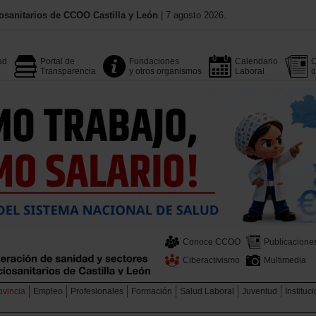
osanitarios de CCOO Castilla y León
| 7 agosto 2026.
ad
Portal de
Fundaciones
Calendario
C
Transparencia
y otros organismos
Laboral
d
Conoce CCOO
Publicacione
Ciberactivismo
Multimedia
ovincia
Empleo
Profesionales
Formación
Salud Laboral
Juventud
Instituc