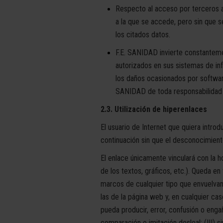
Respecto al acceso por terceros a
a la que se accede, pero sin que 
los citados datos.
F.E. SANIDAD invierte constantemen
autorizados en sus sistemas de in
los daños ocasionados por softwar
SANIDAD de toda responsabilidad q
2.3. Utilización de hiperenlaces
El usuario de Internet que quiera intro
continuación sin que el desconocimient
El enlace únicamente vinculará con la h
de los textos, gráficos, etc.). Queda e
marcos de cualquier tipo que envuelvan 
las de la página web y, en cualquier c
pueda producir, error, confusión o enga
comparación o imitación desleal; (III) 