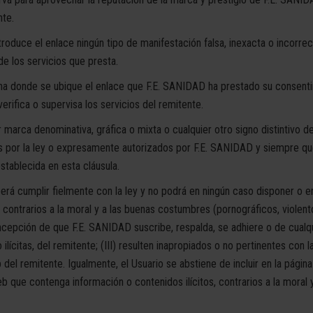
nte.
troduce el enlace ningún tipo de manifestación falsa, inexacta o incorre
de los servicios que presta.
ina donde se ubique el enlace que F.E. SANIDAD ha prestado su consentim
erifica o supervisa los servicios del remitente.
er marca denominativa, gráfica o mixta o cualquier otro signo distintivo 
s por la ley o expresamente autorizados por F.E. SANIDAD y siempre qu
stablecida en esta cláusula.
erá cumplir fielmente con la ley y no podrá en ningún caso disponer o 
o contrarios a la moral y a las buenas costumbres (pornográficos, violentos
oncepción de que F.E. SANIDAD suscribe, respalda, se adhiere o de cualq
ilícitas, del remitente; (III) resulten inapropiados o no pertinentes con l
del remitente. Igualmente, el Usuario se abstiene de incluir en la págin
 Web que contenga información o contenidos ilícitos, contrarios a la mo