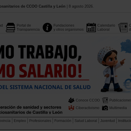
osanitarios de CCOO Castilla y León
| 8 agosto 2026.
ad
Portal de
Fundaciones
Calendario
C
Transparencia
y otros organismos
Laboral
d
Conoce CCOO
Publicacione
Ciberactivismo
Multimedia
ovincia
Empleo
Profesionales
Formación
Salud Laboral
Juventud
Instituc