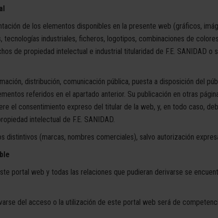
al
ntación de los elementos disponibles en la presente web (gráficos, imág
 tecnologías industriales, ficheros, logotipos, combinaciones de colore
os de propiedad intelectual e industrial titularidad de F.E. SANIDAD o 
mación, distribución, comunicación pública, puesta a disposición del públ
elementos referidos en el apartado anterior. Su publicación en otras pág
re el consentimiento expreso del titular de la web, y, en todo caso, deb
propiedad intelectual de F.E. SANIDAD.
os distintivos (marcas, nombres comerciales), salvo autorización expresa 
able
ste portal web y todas las relaciones que pudieran derivarse se encuent
varse del acceso o la utilización de este portal web será de competenci