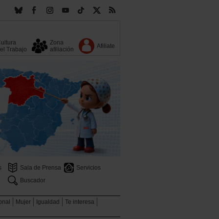
ultura
Zona
Afiliate
el Trabajo
afiliación
s
Sala de Prensa
Servicios
Buscador
ional
Mujer
Igualdad
Te interesa