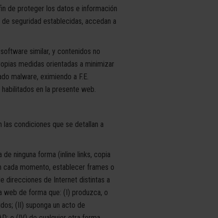
in de proteger los datos e información
s de seguridad establecidas, accedan a
software similar, y contenidos no
ropias medidas orientadas a minimizar
ado malware, eximiendo a F.E.
habilitados en la presente web.
 las condiciones que se detallan a
de ninguna forma (inline links, copia
e en cada momento, establecer frames o
e direcciones de Internet distintas a
na web de forma que: (I) produzca, o
dos; (II) suponga un acto de
AD; o (IV) de cualquier otra forma