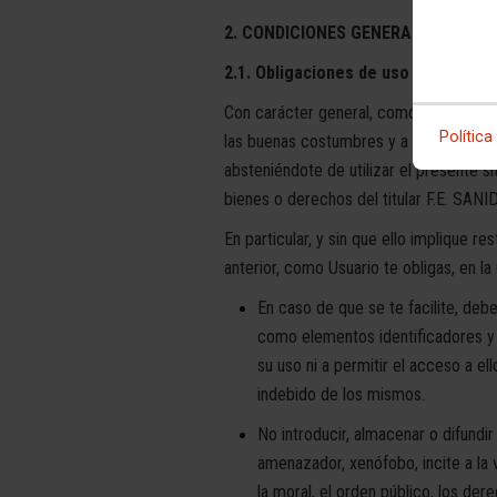
2. CONDICIONES GENERALES DE USO
2.1. Obligaciones de uso
Con carácter general, como Usuario te 
Política
las buenas costumbres y a las exigencia
absteniéndote de utilizar el presente s
bienes o derechos del titular F.E. SANID
En particular, y sin que ello implique r
anterior, como Usuario te obligas, en la 
En caso de que se te facilite, de
como elementos identificadores y h
su uso ni a permitir el acceso a e
indebido de los mismos.
No introducir, almacenar o difundir
amenazador, xenófobo, incite a la v
la moral, el orden público, los der