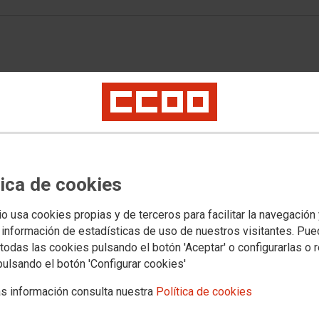
l relativo al sitio web de F.E. SANIDAD, si tienes cualquier cuestión rel
ta
http://www.ccoo.es/Contacta
ona los contenidos del sitio web sanidad.ccoo.es/sanidadcyl con domici
tica de cookies
iones generales y particulares
io usa cookies propias y de terceros para facilitar la navegación
 información de estadísticas de uso de nuestros visitantes. Pu
ribuye la condición de Usuario y supone tu aceptación plena y sin reser
todas las cookies pulsando el botón 'Aceptar' o configurarlas o 
Particulares vigentes en el momento en que como Usuario accedas a la 
pulsando el botón 'Configurar cookies'
pliar y modificar unilateralmente, en cualquier momento y sin previo av
s información consulta nuestra
Política de cookies
suspender temporalmente la presentación, configuración, especificacione