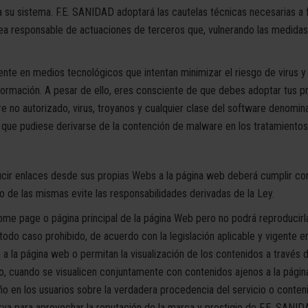
 su sistema. F.E. SANIDAD adoptará las cautelas técnicas necesarias a f
sea responsable de actuaciones de terceros que, vulnerando las medida
te en medios tecnológicos que intentan minimizar el riesgo de virus y 
formación. A pesar de ello, eres consciente de que debes adoptar tus p
e no autorizado, virus, troyanos y cualquier clase del software denomin
ue pudiese derivarse de la contención de malware en los tratamientos 
ducir enlaces desde sus propias Webs a la página web deberá cumplir con
o de las mismas evite las responsabilidades derivadas de la Ley.
ome page o página principal de la página Web pero no podrá reproducirla 
n todo caso prohibido, de acuerdo con la legislación aplicable y vigent
a la página web o permitan la visualización de los contenidos a través d
aso, cuando se visualicen conjuntamente con contenidos ajenos a la pági
ño en los usuarios sobre la verdadera procedencia del servicio o conteni
sirva para aprovechar la reputación de la marca y prestigio de F.E. SANID