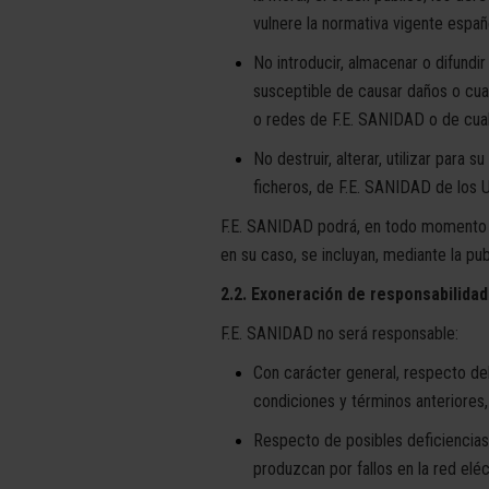
vulnere la normativa vigente españ
No introducir, almacenar o difundi
susceptible de causar daños o cualq
o redes de F.E. SANIDAD o de cual
No destruir, alterar, utilizar para 
ficheros, de F.E. SANIDAD de los U
F.E. SANIDAD podrá, en todo momento y 
en su caso, se incluyan, mediante la pu
2.2. Exoneración de responsabilidad
F.E. SANIDAD no será responsable:
Con carácter general, respecto de
condiciones y términos anteriores, 
Respecto de posibles deficiencias
produzcan por fallos en la red eléc