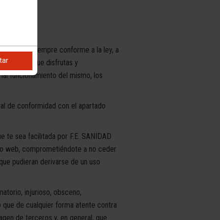
 y a obrar siempre conforme a la ley, a
tar
rvicio del que disfrutas y
rmal funcionamiento del mismo, los
neral de conformidad con el apartado
e te sea facilitada por F.E. SANIDAD
sitio web, comprometiéndote a no ceder
 que pudieran derivarse de un uso
matorio, injurioso, obsceno,
n o que de cualquier forma atente contra
imagen de terceros y, en general, que