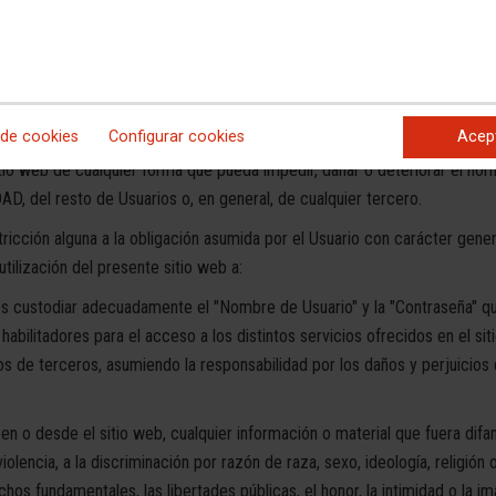
 DEL SITIO WEB
obligas al cumplimiento de las presentes condiciones y términos de uso,
 de cookies
Configurar cookies
Acep
s de la buena fe, empleando la diligencia adecuada a la naturaleza del se
itio web de cualquier forma que pueda impedir, dañar o deteriorar el no
AD, del resto de Usuarios o, en general, de cualquier tercero.
estricción alguna a la obligación asumida por el Usuario con carácter ge
utilización del presente sitio web a:
bes custodiar adecuadamente el "Nombre de Usuario" y la "Contraseña" qu
abilitadores para el acceso a los distintos servicios ofrecidos en el 
llos de terceros, asumiendo la responsabilidad por los daños y perjuicios
 en o desde el sitio web, cualquier información o material que fuera difa
iolencia, a la discriminación por razón de raza, sexo, ideología, religió
echos fundamentales, las libertades públicas, el honor, la intimidad o la 