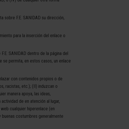
cta sobre F.E. SANIDAD su dirección,
iento para la inserción del enlace o
de F.E. SANIDAD dentro de la página del
e se permita, en estos casos, un enlace
enlazar con contenidos propios o de
, racistas, etc.); (II) induzcan o
uier manera apoya, las ideas,
a actividad de en atención al lugar,
a web cualquier hiperenlace (en
ral y buenas costumbres generalmente