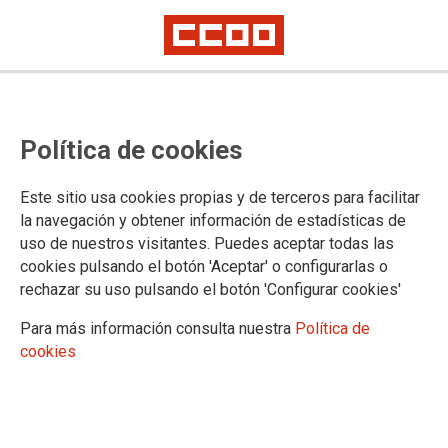
Política de cookies
Este sitio usa cookies propias y de terceros para facilitar
CCOO denuncia
la navegación y obtener información de estadísticas de
temperaturas de
uso de nuestros visitantes. Puedes aceptar todas las
cookies pulsando el botón 'Aceptar' o configurarlas o
hasta 32 grados en
rechazar su uso pulsando el botón 'Configurar cookies'
centros sanitarios
Para más información consulta nuestra
Política de
de Miranda,
cookies
Treviño y La Puebla de Arganzón
El sindicato vuelve a acudir a la Inspección de Trabajo y exige a la
Gerencia de Salud medidas urgentes y estructurales para proteger a
profesionales y usuarios