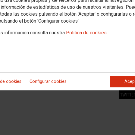
io usa cookies propias y de terceros para facilitar la navegación
 información de estadísticas de uso de nuestros visitantes. Pu
todas las cookies pulsando el botón 'Aceptar' o configurarlas o 
EMPL
pulsando el botón 'Configurar cookies'
Ofertas
s información consulta nuestra
Política de cookies
APP F
Bolsa d
Concur
FACEB
 de cookies
Configurar cookies
Acep
TWITTE