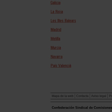
Galicia
La Rioja
Les Illes Balears
Madrid
Melilla
Murcia
Navarra
País Valencià
Mapa de la web
Contacta
Aviso legal
Po
Confederación Sindical de Comisione