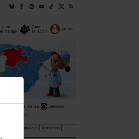
ultura
Zona
Afiliate
el Trabajo
afiliación
s
Sala de Prensa
Servicios
Buscador
ional
Mujer
Igualdad
Te interesa