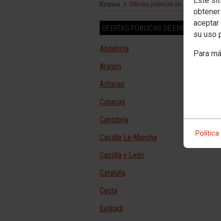
Este sit
Empleo
Ofertas públicas de empleo
obtener
aceptar 
OFERTAS PÚBLICAS DE EMPLEO
su uso 
Andalucía
Para má
Aragón
Asturias
Canarias
Cantabria
Política
Castilla La-Mancha
Castilla y León
Cataluña
Ceuta
Euskadi