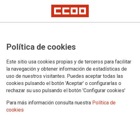
Política de cookies
Este sitio usa cookies propias y de terceros para facilitar
la navegación y obtener información de estadísticas de
POLÍTICA DE COOKIES
uso de nuestros visitantes. Puedes aceptar todas las
cookies pulsando el botón 'Aceptar' o configurarlas o
F.E. SANIDAD informa que este sitio web usa cookies para:
rechazar su uso pulsando el botón 'Configurar cookies'
Asegurar que las páginas web puedan funcionar
Para más información consulta nuestra
Política de
correctamente
cookies
Recopilar información estadística anónima, como qué
páginas ha visitado la persona usuaria o cuánto tiempo ha
permanecido en el sitio web.
Mostrar contenido de redes sociales, siempre relacionado