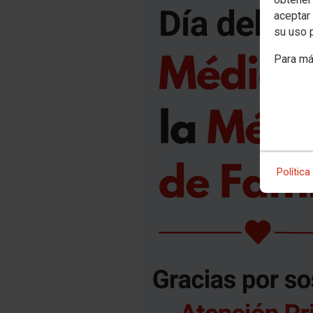
aceptar 
su uso 
Para má
Política