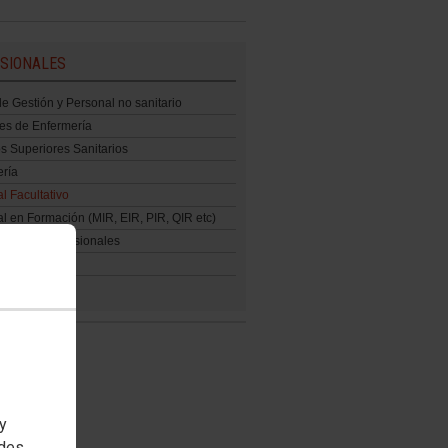
SIONALES
e Gestión y Personal no sanitario
res de Enfermería
s Superiores Sanitarios
ría
l Facultativo
l en Formación (MIR, EIR, PIR, QIR etc)
caciones Profesionales
 Profesional
 y
edes