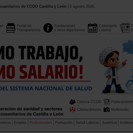
osanitarios de CCOO Castilla y León
| 6 agosto 2026.
ad
Portal de
Fundaciones
Calendario
C
Transparencia
y otros organismos
Laboral
d
Conoce CCOO
Publicacione
Ciberactivismo
Multimedia
ovincia
Empleo
Profesionales
Formación
Salud Laboral
Juventud
Instituc