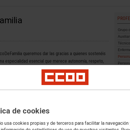
amilia
PROFE
Grupo d
Auxilia
Técnico
Enferme
DeFamilia queremos dar las gracias a quienes sostenéis
Persona
na especialidad esencial que merece autonomía, respeto,
Persona
ender la Medicina de Familia es defender una Atención
Cualifi
.#SinTiSacylNoFunciona #CCOOsemueve
Carrera
tica de cookies
io usa cookies propias y de terceros para facilitar la navegación
 información de estadísticas de uso de nuestros visitantes. Pu