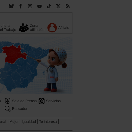
ultura
Zona
Afiliate
el Trabajo
afiliación
s
Sala de Prensa
Servicios
Buscador
ional
Mujer
Igualdad
Te interesa