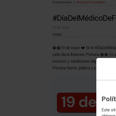
Profesionales
Personal Facultativo
#DíaDelMédicoDeF
19-05-2026
TEMAS
��19 de mayo ❤️ En el #DíaDelMédico
cada día la Atención Primaria.�� Es u
recursos y condiciones dignas.�� Def
Primaria fuerte, pública y equitativa
Polí
Este sit
obtener