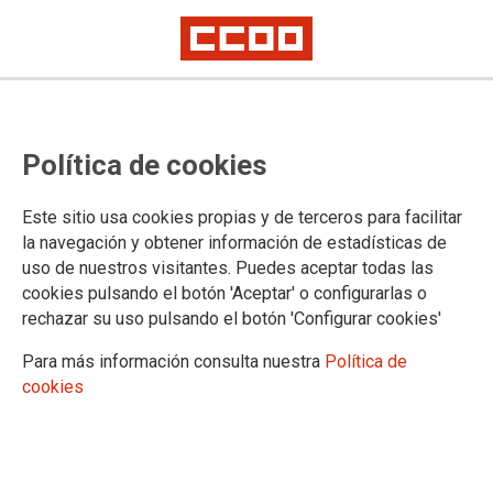
Política de cookies
Este sitio usa cookies propias y de terceros para facilitar
PUBLICACIONES
la navegación y obtener información de estadísticas de
uso de nuestros visitantes. Puedes aceptar todas las
Federación de Sanidad de Castilla y León
cookies pulsando el botón 'Aceptar' o configurarlas o
Sindicato y Salud de Castilla y León
rechazar su uso pulsando el botón 'Configurar cookies'
Informa
Guías Prácticas
Para más información consulta nuestra
Política de
Guías - Pactos
cookies
Convenios
Legislación y Sentencias
Normativa de ámbito Internacional
Normativa de ámbito Estatal