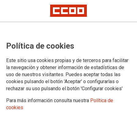
Política de cookies
Este sitio usa cookies propias y de terceros para facilitar
25/09/2019
la navegación y obtener información de estadísticas de
Intervención de
uso de nuestros visitantes. Puedes aceptar todas las
CCOO en el
cookies pulsando el botón 'Aceptar' o configurarlas o
Consejo Castellano
rechazar su uso pulsando el botón 'Configurar cookies'
y Leonés de Salud
Para más información consulta nuestra
Política de
cookies
Líneas estratégicas de la consejería
de Sanidad para la presente
legislatura 2019-2023