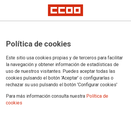
Política de cookies
Este sitio usa cookies propias y de terceros para facilitar
PUBLICACIONES
la navegación y obtener información de estadísticas de
uso de nuestros visitantes. Puedes aceptar todas las
Federación de Sanidad de Castilla y León
cookies pulsando el botón 'Aceptar' o configurarlas o
Sindicato y Salud de Castilla y León
rechazar su uso pulsando el botón 'Configurar cookies'
Informa
Guías Prácticas
Para más información consulta nuestra
Política de
Guías - Pactos
cookies
Convenios
Legislación y Sentencias
Normativa de ámbito Internacional
Normativa de ámbito Estatal