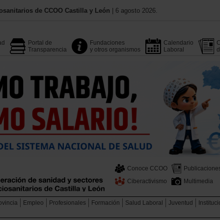
osanitarios de CCOO Castilla y León
| 6 agosto 2026.
ad
Portal de
Fundaciones
Calendario
C
Transparencia
y otros organismos
Laboral
d
Conoce CCOO
Publicacione
Ciberactivismo
Multimedia
ovincia
Empleo
Profesionales
Formación
Salud Laboral
Juventud
Instituc