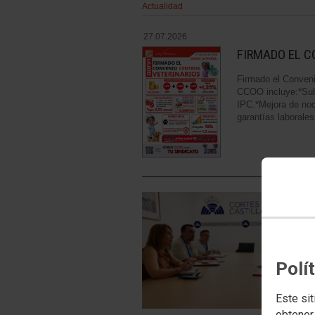
Actualidad
27.07.2026
FIRMADO EL C
Firmado el Conveni
CCOO incluye:*Subi
IPC.*Mejora de noc
garantías laborales
Polí
Este sit
obtener