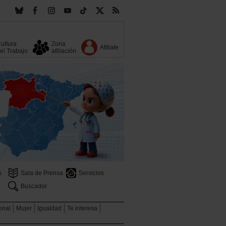
ultura
Zona
Afiliate
el Trabajo
afiliación
s
Sala de Prensa
Servicios
Buscador
ional
Mujer
Igualdad
Te interesa