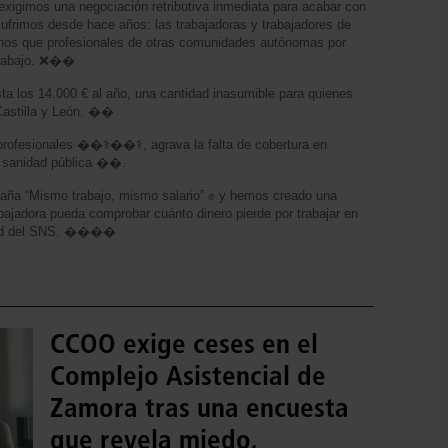
imos una negociación retributiva inmediata para acabar con
 sufrimos desde hace años: las trabajadoras y trabajadores de
s que profesionales de otras comunidades autónomas por
 trabajo. ❌��
sta los 14.000 € al año, una cantidad inasumible para quienes
Castilla y León. ��
 profesionales ��‍⚕️��‍⚕️, agrava la falta de cobertura en
 sanidad pública ��.
ña “Mismo trabajo, mismo salario” ✊ y hemos creado una
abajadora pueda comprobar cuánto dinero pierde por trabajar en
alud del SNS. ����
CCOO exige ceses en el
Complejo Asistencial de
Zamora tras una encuesta
que revela miedo,