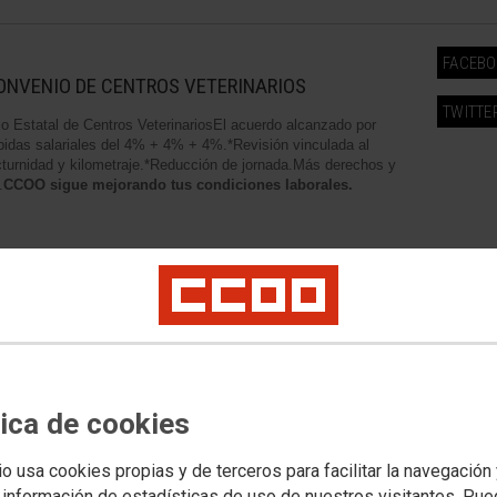
FACEB
ONVENIO DE CENTROS VETERINARIOS
TWITTE
o Estatal de Centros VeterinariosEl acuerdo alcanzado por
das salariales del 4% + 4% + 4%.*Revisión vinculada al
turnidad y kilometraje.*Reducción de jornada.Más derechos y
.
CCOO sigue mejorando tus condiciones laborales.
CCOO se reune con el PSOE
para abordar los
principales retos de la
tica de cookies
sanidad y los servicios
sociosanitarios de Castilla y
io usa cookies propias y de terceros para facilitar la navegación
 información de estadísticas de uso de nuestros visitantes. Pu