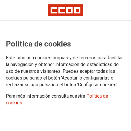
Política de cookies
Este sitio usa cookies propias y de terceros para facilitar
PUBLICACIONES
la navegación y obtener información de estadísticas de
uso de nuestros visitantes. Puedes aceptar todas las
Federación de Sanidad de Castilla y León
cookies pulsando el botón 'Aceptar' o configurarlas o
Sindicato y Salud de Castilla y León
rechazar su uso pulsando el botón 'Configurar cookies'
Informa
Guías Prácticas
Para más información consulta nuestra
Política de
Guías - Pactos
cookies
Convenios
Legislación y Sentencias
Normativa de ámbito Internacional
Normativa de ámbito Estatal