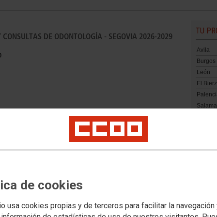
TU PR
Y CONSULTAS DE ODONTOLOGÍA - SEGOVIA 2026-2029
Avila
o
Burgos
León
El Bier
Palenci
Salama
Segovi
Soria
Vallado
CCOO firma el III Convenio
Vallado
Zamora
Colectivo de Clínicas
Dentales de Segovia con
tica de cookies
mejoras en jornada,
io usa cookies propias y de terceros para facilitar la navegación
FACEB
permisos y salarios
 información de estadísticas de uso de nuestros visitantes. Pu