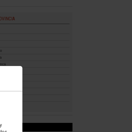
OVINCIA
zo
a
nca
a
lid Este
lid Oeste
 y
OOK
edes