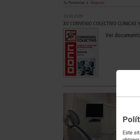
Tu Provincia
Segovia
23.06.2026
XV CONVENIO COLECTIVO CLÍNICAS 
Ver document
Polí
Este sit
obtener