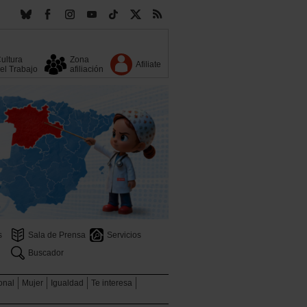
ultura
Zona
Afiliate
el Trabajo
afiliación
s
Sala de Prensa
Servicios
Buscador
ional
Mujer
Igualdad
Te interesa