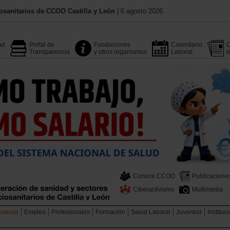
osanitarios de CCOO Castilla y León
| 6 agosto 2026.
ad
Portal de
Fundaciones
Calendario
C
Transparencia
y otros organismos
Laboral
d
Conoce CCOO
Publicacione
Ciberactivismo
Multimedia
ovincia
Empleo
Profesionales
Formación
Salud Laboral
Juventud
Instituc