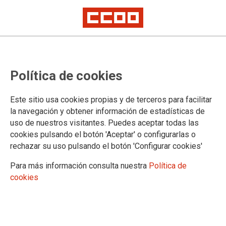
CONOCE CCOO
Política de cookies
Quiénes somos
Saluda del Secretario General
Este sitio usa cookies propias y de terceros para facilitar
Breve historia
la navegación y obtener información de estadísticas de
Ejecutiva del territorio o federación de CCOO
uso de nuestros visitantes. Puedes aceptar todas las
Documentos Congresuales
cookies pulsando el botón 'Aceptar' o configurarlas o
Si eres afiliada o afiliado
rechazar su uso pulsando el botón 'Configurar cookies'
La FSS-CCOO Andalucía te da la bienvenida
Actualiza tus datos, te interesa
Para más información consulta nuestra
Política de
Conoce tus derechos, tus ventajas
cookies
Recibe información a la carta
Accede a información exclusica
Conoce nuestras publicaciones
Participa en tu sindicato