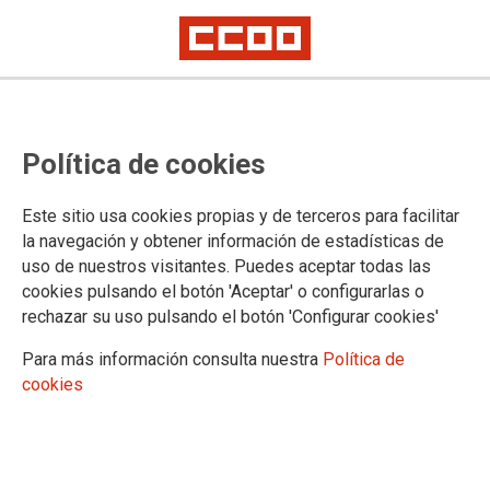
PUBLICACIONES Y DOCUMENTOS
Política de cookies
Publicaciones de la Federación
Sindicato y Salud
Este sitio usa cookies propias y de terceros para facilitar
Correo Sanitario
la navegación y obtener información de estadísticas de
Correo Sanitario Edición Especial
uso de nuestros visitantes. Puedes aceptar todas las
CCOO Dependencia
cookies pulsando el botón 'Aceptar' o configurarlas o
Boletín Empleo SAS
rechazar su uso pulsando el botón 'Configurar cookies'
Legislación
Convenios de ámbito estatal
Para más información consulta nuestra
Política de
Legislación andaluza
cookies
Normas Generales
Acción Social
Acuerdos
Acuerdos SAS