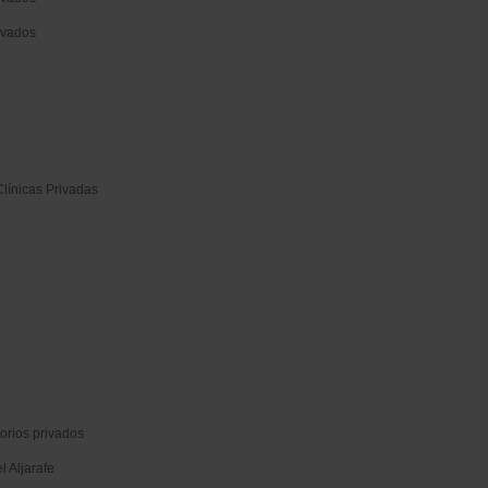
ivados
Clínicas Privadas
torios privados
l Aljarafe