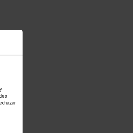
 y
edes
rechazar