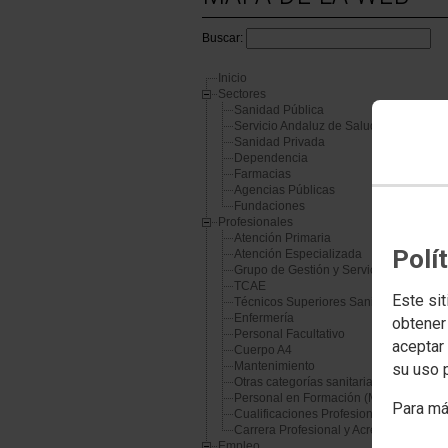
Buscar:
Inicio
Sectores
Sanidad Pública
Servicio Andaluz de Salud
Sanidad Privada
Dependencia
Farmacias
Agencias Públicas
Fundaciones
Profesionales
Atención Primaria
Polí
Atención Especializada
Grupo de Gestión y Servicios Generale
TCAE
Este sit
Técnicos Superiores Sanitarios
Enfermería
obtener
Personal Facultativo
aceptar 
Cuerpo A4
Mantenimiento
su uso 
Otras categorías sanitarias
Personal en Formación (MIR, EIR, PIR, 
Para má
Cualificaciones Profesionales
Carrera Profesional y Acreditación de
Empleo