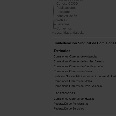
Conoce CCOO
Publicaciones
Buscador
Zona Afiliación
Web TV
Servicios
Convenios
websanidadandalucia
Confederación Sindical de Comisione
Territorios
Comisiones Obreras de Andalucía
Comissions Obreres de les Illes Balears
Comisiones Obreras de Castilla y León
Comisiones Obreras de Ceuta
Sindicato Nacional de Comisions Obreiras de Gali
Comisiones Obreras de Melilla
Comissions Obreres del Paìs Valenciá
Federaciones
Comisiones Obreras del Hábitat
Federación de Pensionistas
Federación de Servicios