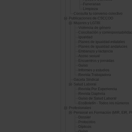
Funerarias
Limpieza
Consulta tu convenio colectivo
Publicaciones de CSCCOO
Mujeres y LGTBI
Violencia de género
Conciliación y corresponsabilida
Igualdad
Planes de Igualdad estatales
Planes de Igualdad andaluces
Embarazo y lactancia
Acoso sexual
Encuentros y jornadas
Guías
Informes y estudios
Revista Trabajadora
Gaceta Sindical
Salud Laboral
Revista Por Experiencia
Revista Daphnia
Guías de Salud Laboral
EcoBoletín - Todos los números
Profesionales
Personal en Formación (MIR, EIR, PIR
Dossier
Protocolos
Dípticos
Guías