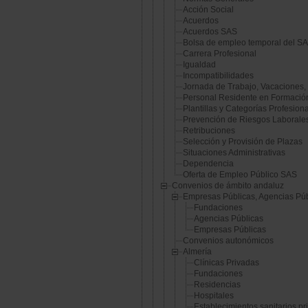
Acción Social
Acuerdos
Acuerdos SAS
Bolsa de empleo temporal del S
Carrera Profesional
Igualdad
Incompatibilidades
Jornada de Trabajo, Vacaciones,
Personal Residente en Formació
Plantillas y Categorías Profesion
Prevención de Riesgos Laborale
Retribuciones
Selección y Provisión de Plazas
Situaciones Administrativas
Dependencia
Oferta de Empleo Público SAS
Convenios de ámbito andaluz
Empresas Públicas, Agencias Pú
Fundaciones
Agencias Públicas
Empresas Públicas
Convenios autonómicos
Almería
Clínicas Privadas
Fundaciones
Residencias
Hospitales
Establecimientos sanitarios pr