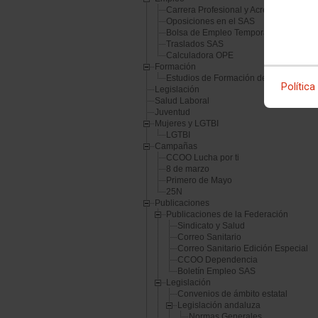
Carrera Profesional y Acreditación de
Oposiciones en el SAS
Bolsa de Empleo Temporal SAS
Traslados SAS
Calculadora OPE
Formación
Estudios de Formación de la FSS-CC
Política
Legislación
Salud Laboral
Juventud
Mujeres y LGTBI
LGTBI
Campañas
CCOO Lucha por ti
8 de marzo
Primero de Mayo
25N
Publicaciones
Publicaciones de la Federación
Sindicato y Salud
Correo Sanitario
Correo Sanitario Edición Especial
CCOO Dependencia
Boletín Empleo SAS
Legislación
Convenios de ámbito estatal
Legislación andaluza
Normas Generales