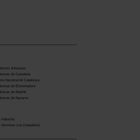
reres d'Asturies
breras de Cantabria
ra Nacional de Catalunya
breras de Extremadura
breras de Madrid
breras de Navarra
 Industria
 Servicios a la Ciudadanía