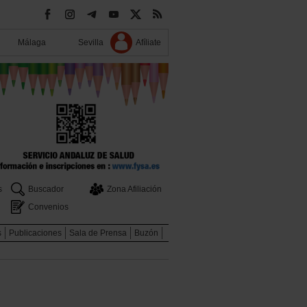
Málaga
Sevilla
Afíliate
s
Buscador
Zona Afiliación
Convenios
s
Publicaciones
Sala de Prensa
Buzón