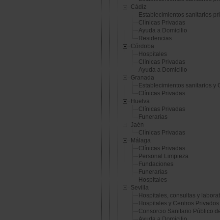
Cádiz
Establecimientos sanitarios pr
Clínicas Privadas
Ayuda a Domicilio
Residencias
Córdoba
Hospitales
Clínicas Privadas
Ayuda a Domicilio
Granada
Establecimientos sanitarios y 
Clínicas Privadas
Huelva
Clínicas Privadas
Funerarias
Jaén
Clínicas Privadas
Málaga
Clínicas Privadas
Personal Limpieza
Fundaciones
Funerarias
Hospitales
Sevilla
Hospitales, consultas y labora
Hospitales y Centros Privados
Consorcio Sanitario Público de
Ayuda a Domicilio