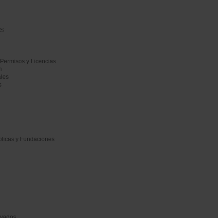
AS
 Permisos y Licencias
n
ales
s
blicas y Fundaciones
ivados