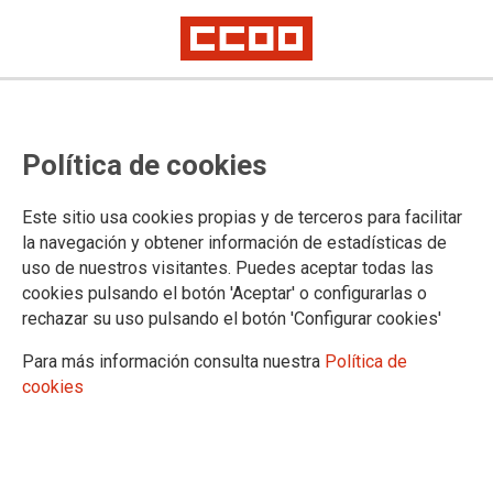
PUBLICACIONES Y DOCUMENTOS
Política de cookies
Publicaciones de la Federación
Sindicato y Salud
Este sitio usa cookies propias y de terceros para facilitar
Correo Sanitario
la navegación y obtener información de estadísticas de
Correo Sanitario Edición Especial
uso de nuestros visitantes. Puedes aceptar todas las
CCOO Dependencia
cookies pulsando el botón 'Aceptar' o configurarlas o
Boletín Empleo SAS
rechazar su uso pulsando el botón 'Configurar cookies'
Legislación
Convenios de ámbito estatal
Para más información consulta nuestra
Política de
Legislación andaluza
cookies
Normas Generales
Acción Social
Acuerdos
Acuerdos SAS