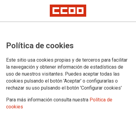
PROFESIONALES
Política de cookies
Atención Primaria
Atención Especializada
Este sitio usa cookies propias y de terceros para facilitar
Grupo de Gestión y Servicios Generales
la navegación y obtener información de estadísticas de
TCAE
uso de nuestros visitantes. Puedes aceptar todas las
Técnicos Superiores Sanitarios
cookies pulsando el botón 'Aceptar' o configurarlas o
Enfermería
rechazar su uso pulsando el botón 'Configurar cookies'
Personal Facultativo
Cuerpo A4
Para más información consulta nuestra
Política de
Mantenimiento
cookies
Otras categorías sanitarias
Personal en Formación (MIR, EIR, PIR, QIR, etc.)
Cualificaciones Profesionales
Carrera Profesional y Acreditación de competencias