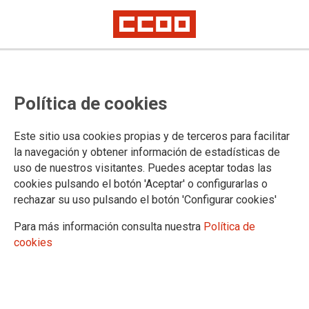
OPE SAS Concurso de
Política de cookies
Estabilización: Publicadas las
plazas y se inicia plazo para pedir
Este sitio usa cookies propias y de terceros para facilitar
destino del Cuerpo A4
la navegación y obtener información de estadísticas de
uso de nuestros visitantes. Puedes aceptar todas las
cookies pulsando el botón 'Aceptar' o configurarlas o
La FSS-CCOO Andalucía informa que en la página web del
rechazar su uso pulsando el botón 'Configurar cookies'
SAS se publica la Resolución por la que se indica la relación
de las plazas que se ofertan y se inicia el plazo para solicitar
Para más información consulta nuestra
Política de
destino en el concurso, por el sistema de acceso libre, de la
cookies
categoría de CONCURSO DEL CUERPO SUPERIOR
FACULTATIVO IISS ESPECIALIDAD FARMACIA y
VETERINARIA, convocada mediante Resolución de 22 de
diciembre de 2022, en desarrollo de la oferta de empleo