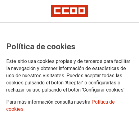
CCOO reitera su petición de
Política de cookies
implantación del solape para
todas las categorías del SAS que
Este sitio usa cookies propias y de terceros para facilitar
tienen que dar relevo
la navegación y obtener información de estadísticas de
uso de nuestros visitantes. Puedes aceptar todas las
cookies pulsando el botón 'Aceptar' o configurarlas o
rechazar su uso pulsando el botón 'Configurar cookies'
10/07/2024.
Para más información consulta nuestra
Política de
cookies