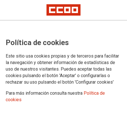
Traslados SAS 2023: Publicada en
Política de cookies
BOJA la lista definitiva de diversas
categorías
Este sitio usa cookies propias y de terceros para facilitar
la navegación y obtener información de estadísticas de
uso de nuestros visitantes. Puedes aceptar todas las
La FSS-CCOO Andalucía informa que en el BOJA nº 187 de
cookies pulsando el botón 'Aceptar' o configurarlas o
28 de septiembre de 2023 se publica la Resolución de 25 de
rechazar su uso pulsando el botón 'Configurar cookies'
septiembre de 2023, de la Dirección General de Personal del
Servicio Andaluz de Salud, por la que, a propuesta de la
Para más información consulta nuestra
Política de
Comisión de Valoración que ha valorado el concurso de
cookies
traslado para la provisión de plazas básicas vacantes de las
siguientes categorías, se aprueba la resolución definitiva de
dicho concurso.
28/09/2023.