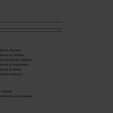
reres d'Asturies
breras de Cantabria
ra Nacional de Catalunya
breras de Extremadura
breras de Madrid
breras de Navarra
 Industria
 Servicios a la Ciudadanía