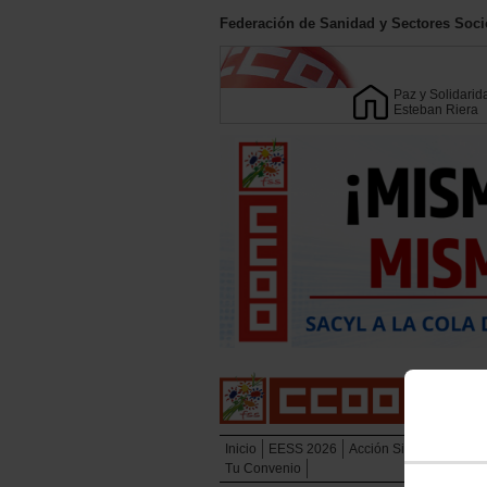
Federación de Sanidad y Sectores Soci
Paz y Solidarid
Esteban Riera
Inicio
EESS 2026
Acción Sindical
Tu Pr
Tu Convenio