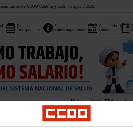
osanitarios de CCOO Castilla y León
| 6 agosto 2026.
ad
Portal de
Fundaciones
Calendario
C
Transparencia
y otros organismos
Laboral
d
Conoce CCOO
Publicacione
Ciberactivismo
Multimedia
ovincia
Empleo
Profesionales
Formación
Salud Laboral
Juventud
Instituc