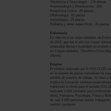
Obstetricia y Ginecología: - 176 plazas.
Anestesiología y Reanimación: -158.
Bioquímica clínica: -99 plazas.
Oftalmología: -53 plazas.
Inmunología: -25 plazas.
Pediatría y áreas específicas: -24 plazas.
Enfermería
En relación a las especialidades de Enfer
de 2012, que fue el año con mayor número 
analizada) destaca la pérdida acumulada d
en 2 especialidades: Obstétrico-Ginecológ
plazas).
Empleo
El informe elaborado por la FSS-CCOO su
en el número de plazas formativas ha sup
pérdida de puestos de trabajo, en base a l
implica la formación sanitaria especializa
mantenido la oferta para el periodo 2011-2
realizado 3.918 contratos para profesional
ellos), Farmacia, Psicología, Física y Bio
de casi 4.000 personas menos trabajando 
centros sanitarios.