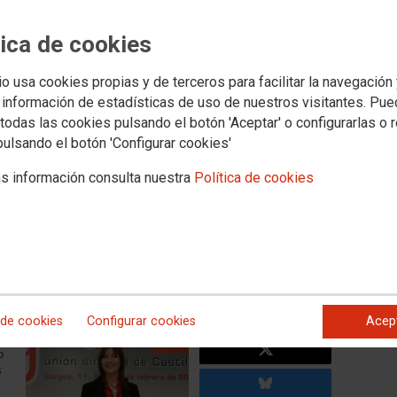
 EIR, PIR, QIR etc)
tica de cookies
FACEB
n informe la falta de
io usa cookies propias y de terceros para facilitar la navegación
 oferta de plazas de formación
TWITTE
 información de estadísticas de uso de nuestros visitantes. Pu
zada
todas las cookies pulsando el botón 'Aceptar' o configurarlas o 
pulsando el botón 'Configurar cookies'
Sociosanitarios de CCOO (FSS-CCOO) presenta su informe
s información consulta nuestra
Política de cookies
a especializada", donde analiza la evolución de la oferta de
odo 2010-2017 (desde 2011 en Enfermería). Una de las
 que la oferta de plazas, reducida de forma importante en
nificación que responda a las necesidades futuras de
rivada, y sector sociosanitario
 de cookies
Configurar cookies
Acep
a
o
s