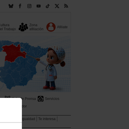
ultura
Zona
Afiliate
el Trabajo
afiliación
s
Sala de Prensa
Servicios
Buscador
ional
Mujer
Igualdad
Te interesa