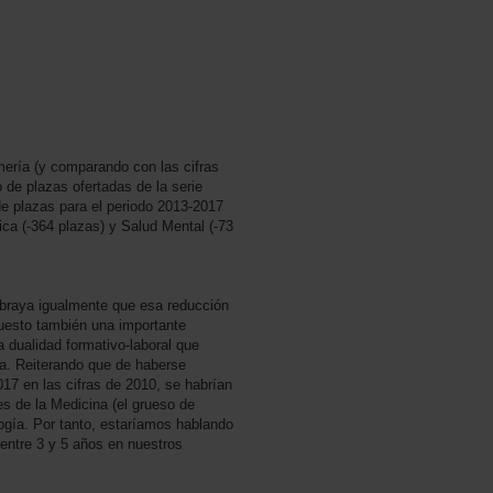
mería (y comparando con las cifras
de plazas ofertadas de la serie
e plazas para el periodo 2013-2017
ica (-364 plazas) y Salud Mental (-73
braya igualmente que esa reducción
uesto también una importante
a dualidad formativo-laboral que
da. Reiterando que de haberse
017 en las cifras de 2010, se habrían
es de la Medicina (el grueso de
logía. Por tanto, estaríamos hablando
entre 3 y 5 años en nuestros