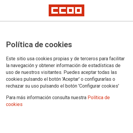
Política de cookies
Este sitio usa cookies propias y de terceros para facilitar
NOTA DE PRENSA
la navegación y obtener información de estadísticas de
El Gobierno se compromete con
uso de nuestros visitantes. Puedes aceptar todas las
CCOO y UGT en recoger en un
cookies pulsando el botón 'Aceptar' o configurarlas o
rechazar su uso pulsando el botón 'Configurar cookies'
próximo RDL el 2% pactado para
Para más información consulta nuestra
Política de
más de cinco millones de
cookies
empleadas y empleados públicos
El Acuerdo Marco para una Administración del siglo XXI