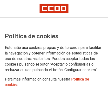
Política de cookies
Este sitio usa cookies propias y de terceros para facilitar
29/03/2022
la navegación y obtener información de estadísticas de
CCOO denuncia ante el Procurador
uso de nuestros visitantes. Puedes aceptar todas las
del Común la grave situación de
cookies pulsando el botón 'Aceptar' o configurarlas o
rechazar su uso pulsando el botón 'Configurar cookies'
las residencias privadas de
Para más información consulta nuestra
Política de
personas mayores
cookies
Las condiciones de las personas trabajadoras de este sector
ven mermadas y ninguneadas sus condiciones por unas
organizaciones empresariales ávidas de ganancias.