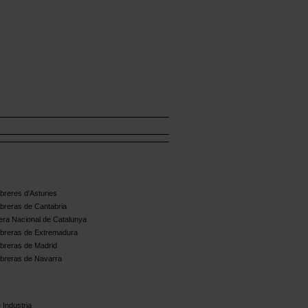
reres d'Asturies
breras de Cantabria
ra Nacional de Catalunya
breras de Extremadura
breras de Madrid
breras de Navarra
 Industria