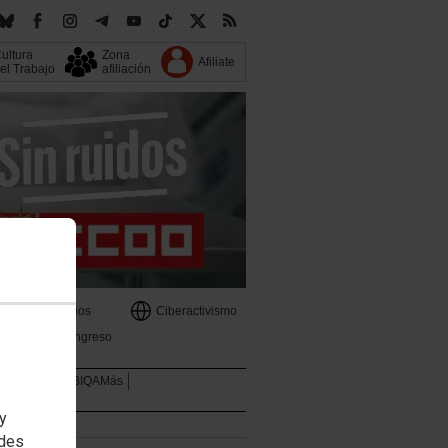
ultura
Zona
Afiliate
el Trabajo
afiliación
s
Servicios
Ciberactivismo
13 Congreso
Mujeres
LGTBIQAMás
 y
edes