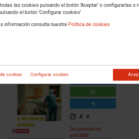
todas las cookies pulsando el botón 'Aceptar' o configurarlas o 
FACEB
 para que el colectivo
pulsando el botón 'Configurar cookies'
TWITTE
s información consulta nuestra
Política de cookies
do
e
 de cookies
Configurar cookies
Acep
Documentación
asociada
15 propuestas clave para que el