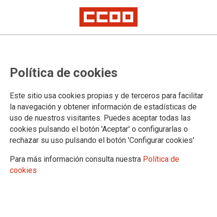
Mostrar: |
10
|
25
|
50
|
100
1 |
2 |
3 |
4 |
5 |
6 |
7 |
8 |
9 |
Siguiente
Mostrando contenidos 1 a 10 de 1267
Política de cookies
06/08/2026. CCOO alerta del riesgo que supone la
privatización tras el concurso de acreedores de
Este sitio usa cookies propias y de terceros para facilitar
Croma Gio Batta España
la navegación y obtener información de estadísticas de
uso de nuestros visitantes. Puedes aceptar todas las
cookies pulsando el botón 'Aceptar' o configurarlas o
27/07/2026. CCOO exige la revisión de los pluses e
rechazar su uso pulsando el botón 'Configurar cookies'
indemnizaciones por residencia y por razón de
servicios del personal público
Para más información consulta nuestra
Política de
cookies
24/07/2026. Avances en el Acuerdo Marco para la
mejora del empleo público